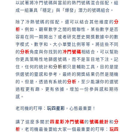
以試著將冷門號碼與當前的熱門號碼混合搭配，組
成一組兼具「穩定」與「爆發」潛力的號碼組合。
除了冷熱號碼的搭配，還可以結合其他維度的
分
析
。例如，觀察數字之間的關聯性，某些數字是否
容易在同一期開出？或者研究歷史開獎數據中的數
字模式、數字和、大小單雙比例等等。將這些不同
的
分析
角度與你找到的
冷門號碼
相結合，可以幫助
你更具策略性地篩選號碼，而不是盲目地下注。記
住，任何的統計和
分析
都只是輔助工具，目的是提
供選號的靈感和參考，最終的開獎結果仍然是隨機
的。但是，透過有系統的
分析
，至少能讓你的選號
過程更有趣、更有依據，增加一份參與感和期待
感。
老司機的叮嚀：
玩四星彩
，心態最重要！
講了這麼多關於
四星彩冷門號碼
的
號碼統計
和
分
析
，老司機最後要給大家一個最重要的叮嚀：
玩四