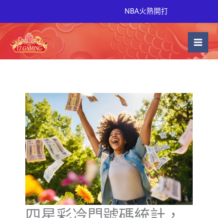
跳
NBA火熱開打，點擊立即觀看直播！
至
主
要
內
容
四星彩冷門號碼統計，