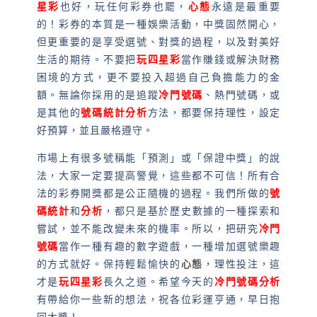
星彩
也好，玩任何彩券也罷，
心態
永遠是最重要
的！彩券的本質是一種娛樂活動，中獎固然開心，
但更重要的是享受選號、對獎的過程，以及對美好
生活的期待。不要把
玩四星彩
當作賺錢或解決財務
困境的方式，更不要投入超過自己負擔能力的金
額。無論你採用的是追蹤
冷門號碼
、熱門號碼，或
是其他的
號碼統計
分析
方法，都要保持理性，設定
好預算，並且嚴格遵守。
市場上有很多號稱能「預測」或「保證中獎」的說
法，大家一定要提高警覺，這些都不可信！所有合
法的彩券開獎都是公正隨機的過程。我們所做的
號
碼統計
和
分析
，都只是基於歷史數據的一種探索和
嘗試，並不能改變未來的機率。所以，把研究
冷門
號碼
當作一種有趣的數字遊戲，一種增加選號樂趣
的方式就好。保持輕鬆愉快的
心態
，理性投注，這
才是
玩四星彩
長久之道。希望今天的
冷門號碼
分析
有帶給你一些新的想法，祝各位彩運亨通，早日抱