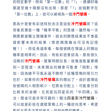
的特定數字，例如「第一位數」的「7」，連續好幾
期甚至幾十期都沒有出現，那麼「7」這個數字在
「第一位數」上，就可以被視為一個
冷門號碼
。
那為什麼會有彩迷特別去注意這些
冷門號碼
呢？這
背後其實是一種「機率平衡」的思維。雖然每一次
開獎都是獨立隨機事件，過去的開獎結果並不會直
接影響未來的結果（樂透開獎機台可沒有記憶
喔！），但從長遠來看，每個號碼在理論上的開出
機率是相等的。因此，有些彩迷會認為，那些很久
沒開的
冷門號碼
，隨著時間拉長，就像是能量累積
到一定程度，未來開出的機會可能會「相對」增
加，因為總不可能永遠不開吧？這種策略的吸引力
在於，如果你的
冷門號碼
真的開出了，由於選擇這
些號碼的人相對較少，在獎金分配上，可能會分到
比較多的金額，尤其是玩四星彩的「中四碼」玩
法，獎金可是非常可觀的！關注
四星彩冷門號碼
，
可以說是彩迷在選號策略上的一種逆向思考，希望
能從大家不注意的地方，找到中獎的機會。