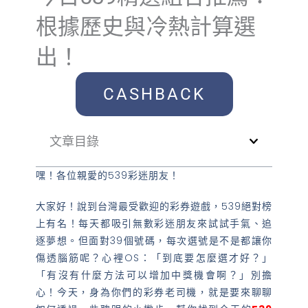
根據歷史與冷熱計算選
出！
CASHBACK
文章目錄
嘿！各位親愛的539彩迷朋友！
大家好！說到台灣最受歡迎的彩券遊戲，539絕對榜
上有名！每天都吸引無數彩迷朋友來試試手氣、追
逐夢想。但面對39個號碼，每次選號是不是都讓你
傷透腦筋呢？心裡OS：「到底要怎麼選才好？」
「有沒有什麼方法可以增加中獎機會啊？」別擔
心！今天，身為你們的彩券老司機，就是要來聊聊