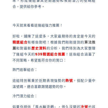
來，形成幾組兼具近期趨勢和長期潛力的號碼組
合，提供給你參考。
今天就來看看這幾組強力推薦！
好啦，鋪陳了這麼多，大家最期待的肯定是今天的
精選組合
有哪些對吧！根據我們剛剛提到的
算法推
薦
和對最新
歷史資料
的分析，我們特別為大家整理
了幾組今天的
539精選組合推薦
！這些組合涵蓋了
不同策略，希望能符合你的胃口：
熱門追擊組合：
這組特別著重於近期表現強勢的
熱號
，搭配少量中
溫號碼，適合喜歡跟隨趨勢的你。
冷門潛力組合：
如果你相信「風水輪流轉」，很久沒開的
冷號
也該