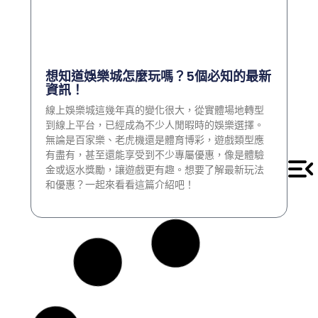
想知道娛樂城怎麼玩嗎？5個必知的最新
資訊！
線上娛樂城這幾年真的變化很大，從實體場地轉型
到線上平台，已經成為不少人閒暇時的娛樂選擇。
無論是百家樂、老虎機還是體育博彩，遊戲類型應
有盡有，甚至還能享受到不少專屬優惠，像是體驗
金或返水獎勵，讓遊戲更有趣。想要了解最新玩法
和優惠？一起來看看這篇介紹吧！