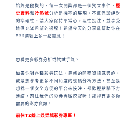
始終是隨機的，每一次開獎都是一個獨立事件，
歷
史資料
和
冷熱號
分析是機率的展現，不能保證絕對
的準確性。請大家保持平常心，理性投注，並享受
這個充滿希望的過程！希望今天的分享能幫助你在
539選號上多一點靈感！
想看更多彩券分析或試試手氣？
如果你對各種彩券玩法、最新的開獎資訊感興趣，
或是想參考更多不同角度的號碼分析方法，甚至是
想找一個安全方便的平台來投注，都歡迎點擊下方
連結，前往我們的彩券專區挖寶喔！那裡有更多你
需要的彩券資訊！
前往TZ線上娛樂城彩券專區！