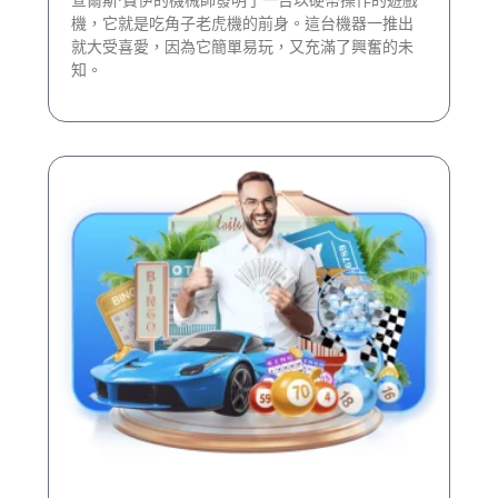
機，它就是吃角子老虎機的前身。這台機器一推出
就大受喜愛，因為它簡單易玩，又充滿了興奮的未
知。