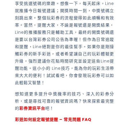
享受挑選號碼的樂趣。想像一下，每天起床，Line
就推播今日報號建議；開獎時間一到，中獎號碼立
刻跳出來。整個玩彩券的流程變得如此順暢和有效
率。當然，提醒大家，不論是報號還是開獎結果，
Line的推播服務只是輔助工具，最終的開獎號碼還
是要以台灣彩券公司公告為準喔！但作為日常追蹤
和提醒，Line絕對是你的最佳幫手。如果你是剛接
觸彩券的新手彩迷，或者希望讓自己的玩彩體驗更
升級，強烈建議你花點時間研究並設定這些Line提
醒功能。這小小的 Line技巧，能為你的玩彩生活帶
來大大的便利！試試看吧，你會發現玩彩券可以如
此輕鬆又智慧！
想知道更多提升中獎機率的技巧、深入的彩券分
析，或是尋找可靠的報號資訊嗎？快來探索最完整
的
彩券資訊平台
吧！
彩迷如何設定報號提醒 – 常見問題 FAQ