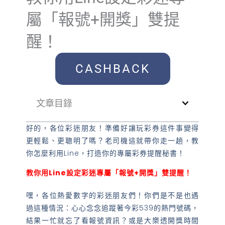
屬「報號+開獎」雙提
醒！
CASHBACK
文章目錄
好的，各位彩迷朋友！準備好讓玩彩券這件事變得
更輕鬆、更聰明了嗎？老司機這就帶你走一趟，教
你怎麼利用Line，打造你的專屬彩券提醒秘書！
教你用Line設定彩迷專屬「報號+開獎」雙提醒！
嘿，各位熱愛數字的彩迷朋友們！你們是不是也遇
過這種情況：心心念念追蹤著今彩539的熱門號碼，
結果一忙就忘了看報號資訊？或是大樂透開獎時間