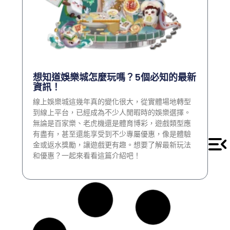
想知道娛樂城怎麼玩嗎？5個必知的最新
資訊！
線上娛樂城這幾年真的變化很大，從實體場地轉型
到線上平台，已經成為不少人閒暇時的娛樂選擇。
無論是百家樂、老虎機還是體育博彩，遊戲類型應
有盡有，甚至還能享受到不少專屬優惠，像是體驗
金或返水獎勵，讓遊戲更有趣。想要了解最新玩法
和優惠？一起來看看這篇介紹吧！