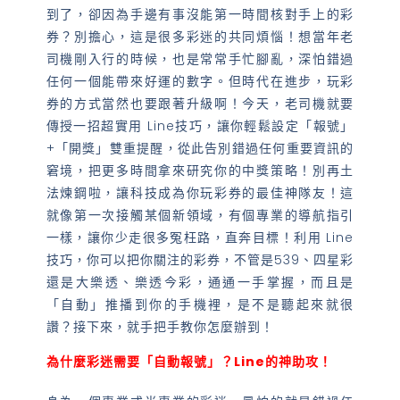
到了，卻因為手邊有事沒能第一時間核對手上的彩
券？別擔心，這是很多彩迷的共同煩惱！想當年老
司機剛入行的時候，也是常常手忙腳亂，深怕錯過
任何一個能帶來好運的數字。但時代在進步，玩彩
券的方式當然也要跟著升級啊！今天，老司機就要
傳授一招超實用 Line技巧，讓你輕鬆設定「報號」
+「開獎」雙重提醒，從此告別錯過任何重要資訊的
窘境，把更多時間拿來研究你的中獎策略！別再土
法煉鋼啦，讓科技成為你玩彩券的最佳神隊友！這
就像第一次接觸某個新領域，有個專業的導航指引
一樣，讓你少走很多冤枉路，直奔目標！利用 Line
技巧，你可以把你關注的彩券，不管是539、四星彩
還是大樂透、樂透今彩，通通一手掌握，而且是
「自動」推播到你的手機裡，是不是聽起來就很
讚？接下來，就手把手教你怎麼辦到！
為什麼彩迷需要「自動報號」？Line的神助攻！