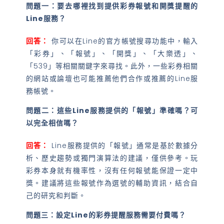
問題一：要去哪裡找到提供彩券報號和開獎提醒的
Line服務？
回答：
你可以在Line的官方帳號搜尋功能中，輸入
「彩券」、「報號」、「開獎」、「大樂透」、
「539」等相關關鍵字來尋找。此外，一些彩券相關
的網站或論壇也可能推薦他們合作或推薦的Line服
務帳號。
問題二：這些Line服務提供的「報號」準確嗎？可
以完全相信嗎？
回答：
Line服務提供的「報號」通常是基於數據分
析、歷史趨勢或獨門演算法的建議，僅供參考。玩
彩券本身就有機率性，沒有任何報號能保證一定中
獎。建議將這些報號作為選號的輔助資訊，結合自
己的研究和判斷。
問題三：設定Line的彩券提醒服務需要付費嗎？