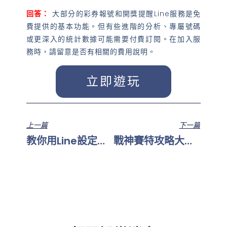
回答：
大部分的彩券報號和開獎提醒Line服務是免
費提供的基本功能。但有些進階的分析、專屬號碼
或更深入的統計數據可能需要付費訂閱。在加入服
務時，請留意是否有相關的費用說明。
立即遊玩
上一篇
下一篇
教你用Line設定彩迷專屬「報號+開獎」雙提醒！
戰神賽特攻略大全：入門玩家快速爆金秘訣