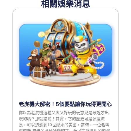
相關娛樂消息
老虎機大解密！5個要點讓你玩得更開心
你以為老虎機這種又爽又好玩的玩意兒是最近才出
現的嗎？那就錯啦！其實，它的歷史可是源遠流
長，可以追溯到19世紀末的美國。當時，一位名叫
查爾斯·費伊的機械師發明了一台以硬幣操作的遊戲