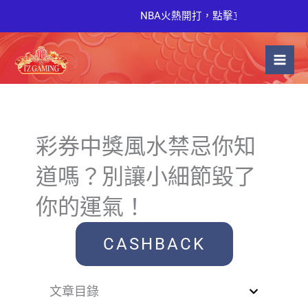
跳
NBA火熱開打，點擊立即觀看直播！
至
主
要
內
容
彩券中獎風水禁忌你知
道嗎？別讓小細節毀了
你的運氣！
CASHBACK
文章目錄