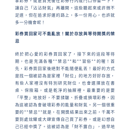
拿彩券，或是買完後在彩券行內或門口停留一下，
讓自己「沾沾財氣」再離開。這些聽起來或許微不
足道，但在追求好運的路上，多一份用心，也許就
多一分機會呢！
彩券買回家可不能亂放！關於存放與等待開獎的禁
忌
終於把心愛的彩券買回家了，接下來的這段等待
期，也是充滿各種**禁忌**和**習俗**的喔！首
先，彩券買回家後絕對不能隨便亂丟！最好的方式
是找一個被認為是家裡「財位」的地方好好存放，
有些人家裡沒有特別研究財位，也會選擇放在書
桌、保險箱，或是乾淨的抽屜裡。最重要的是要
「平整」地放好，不要揉皺、折疊或損壞彩券，因
為這被認為會破壞彩券的能量和財氣。另一個很重
要的**禁忌**就是，在開獎結果出來之前，千萬不
要到處炫耀或大肆宣傳自己買了彩券，或是幻想自
己已經中獎了。這被認為是「財不露白」，過早地