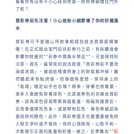
看看你有沒有不小心踩到地雷，把財神爺擋在門外
了呢？
買彩券前先注意！小心這些小細節壞了你的好運風
水
買彩券可不是隨心所欲拿起錢包就去買那麼簡單
喔！在正式踏出家門前往彩券行之前，有些聽說會
影響你財運的**彩券中獎風水禁忌**，可是得特別
注意。首先，最常見的說法就是「買彩券前不要洗
澡或洗頭」，據說這樣會把身上的財氣都沖掉！雖
然聽起來有點誇張，但換個角度想，保持身上的
「氣場」穩定似乎也合理？再來，穿著也很重要，
很多人會避免穿著深色，尤其是黑色的衣褲去買彩
券，認為深色容易聚集負面能量，阻礙財運靠近。
反而會選擇亮色系，或是帶有紅色、黃色等被認為
是招財的顏色。此外，買彩券當天也要盡量避免與
人發生爭吵或不愉快，保持心情愉悅、心態平和，
才能吸引正面的能量和好運。總之，在準備去**
彩