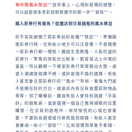
券中獎風水禁忌
**這件事上，心情和氣場的調整，
可以說是很多老彩迷默默遵守的第一步**習俗**。
踏入彩券行有眉角？從選店到交易過程的風水禁忌
好不容易避開了買彩券前的各種**禁忌**，準備踏
進彩券行時，也有些小地方可以注意喔！不是隨便
一家彩券行都一樣啦！聽說生意興隆、人氣旺盛的
彩券行，聚集的財氣也比較多，更容易沾上中獎的
喜氣。所以觀察一下哪家彩券行常常開出大獎，或
是人潮總是絡繹不絕，或許是個不錯的選擇。有些
人甚至會注意彩券行的**風水**布局，看看大門是
不是開在好的方位，或是店內有沒有放置招財物品
等等。到了櫃檯前，聽說有些人會特別挑選「手氣
好」的銷售員，或是選擇一個自己覺得順眼的位置
購買。在交易的過程中，保持愉悅的心情也很重
要，不要因為選號或付款而感到煩躁。有些人甚至
會養成一些小**習俗**，比如習慣用某隻手拿錢、