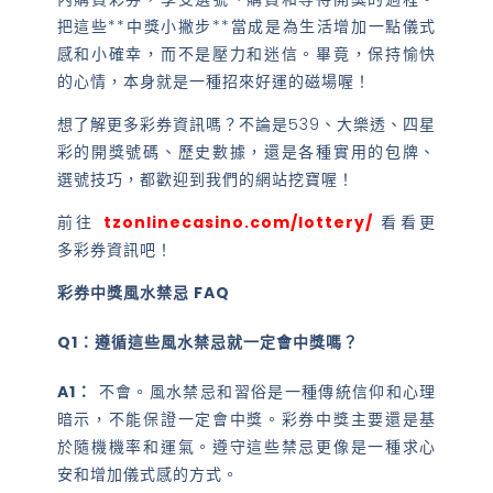
把這些**中獎小撇步**當成是為生活增加一點儀式
感和小確幸，而不是壓力和迷信。畢竟，保持愉快
的心情，本身就是一種招來好運的磁場喔！
想了解更多彩券資訊嗎？不論是539、大樂透、四星
彩的開獎號碼、歷史數據，還是各種實用的包牌、
選號技巧，都歡迎到我們的網站挖寶喔！
前往
tzonlinecasino.com/lottery/
看看更
多彩券資訊吧！
彩券中獎風水禁忌 FAQ
Q1：遵循這些風水禁忌就一定會中獎嗎？
A1：
不會。風水禁忌和習俗是一種傳統信仰和心理
暗示，不能保證一定會中獎。彩券中獎主要還是基
於隨機機率和運氣。遵守這些禁忌更像是一種求心
安和增加儀式感的方式。