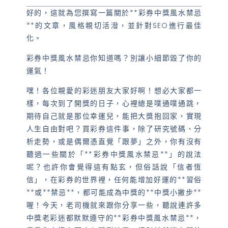
好的，這就為您撰寫一篇關於**彩券中獎風水禁忌
**的文章，風格親切活潑，並針對SEO進行最佳
化。
彩券中獎風水禁忌你知道嗎？別讓小細節毀了你的
運氣！
嘿！各位親愛的彩迷朋友大家好啊！想必大家都一
樣，每次到了開獎的日子，心裡總是噗通噗通跳，
期待自己就是那位幸運兒，能把大獎抱回家，實現
人生自由對吧？買彩券這件事，除了研究號碼、分
析走勢，或是偶爾憑直覺「跟夢」之外，你有沒有
聽過一些關於「**彩券中獎風水禁忌**」的說法
呢？也許你會覺得這有點玄，但俗話說「信者恆
信」，在彩券的世界裡，任何能增加好運的**習俗
**或**禁忌**，都可能成為中獎的**中獎小撇步**
喔！今天，老司機就來跟你分享一些，聽說連許多
中獎老彩迷都默默遵守的**彩券中獎風水禁忌**，