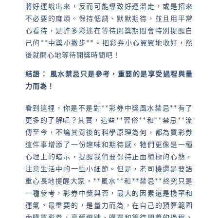
將好運說出來，反而可能導致好運溜走，或是招來
不必要的麻煩。保持低調、默默期待，並且用平常
心看待，是許多彩迷在等待開獎期間會特別提醒自
己的**中獎小撇步**。把彩券小心翼翼地收好，然
後就開心地等待開獎時間吧！
結語： 風水禁忌只是參考，重要的是享受過程與量
力而為！
看到這裡，你是不是對**彩券中獎風水禁忌**有了
更多的了解呢？其實，這些**習俗**和**禁忌**流
傳至今，不論其背後的科學原理為何，都為買彩券
這件事增添了一份趣味和期待感。牠們更像是一種
心理上的暗示，提醒我們要保持正面積極的心態，
注意生活中的一些小細節。但是，老司機還是要語
重心長地提醒大家，**風水**和**禁忌**終究只是
一種參考，彩券中獎與否，最大的因素還是機率和
運氣。最重要的，是量力而為，在自己的預算範圍
內購買彩券，享受選號、購買和等待開獎的過程。