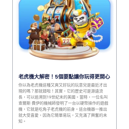
老虎機大解密！5個要點讓你玩得更開心
你以為老虎機這種又爽又好玩的玩意兒是最近才出
現的嗎？那就錯啦！其實，它的歷史可是源遠流
長，可以追溯到19世紀末的美國。當時，一位名叫
查爾斯·費伊的機械師發明了一台以硬幣操作的遊戲
機，它就是吃角子老虎機的前身。這台機器一推出
就大受喜愛，因為它簡單易玩，又充滿了興奮的未
知。