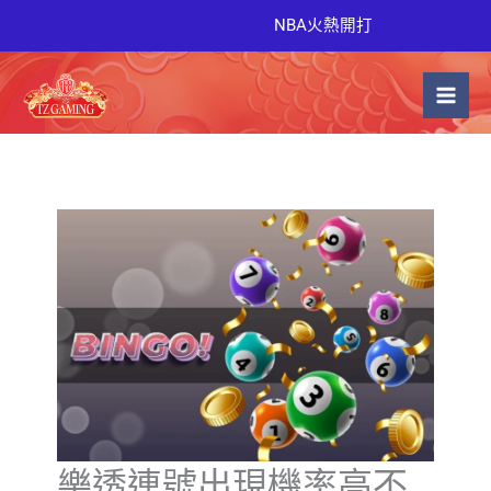
跳
NBA火熱開打，點擊立即觀看直播！
至
主
要
內
容
樂透連號出現機率高不