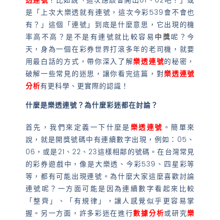
透連號
？比如說「這次應該會開出01、02吧？」或
是「上次大樂透就有連號，這次今彩539會不會也
有？」這個「連號」到底是什麼意思，它出現的機
率高不高？是不是有連號就比較容易
中獎
呢？今
天，身為一個在彩券世界打滾多年的老司機，就要
用最白話的方式，帶你深入了解
樂透連號
的秘密，
破解一些常見的迷思，讓你看完這篇，對
樂透連號
分析
有更科學、更實際的認識！
什麼是樂透連號？為什麼彩迷都在討論？
首先，我們來定義一下什麼是
樂透連號
。簡單來
說，就是開獎號碼中有連續數字出現，例如：05、
06，或是21、22、23這樣相鄰的號碼。在台灣常見
的彩券遊戲中，像是大樂透、今彩539、四星彩等
等，都有可能出現連號。為什麼大家這麼喜歡討論
連號呢？一方面可能是因為連續數字看起來比較
「整齊」、「有規律」，讓人感覺似乎更容易掌
握。另一方面，許多彩迷在進行
數據分析
或研究
樂