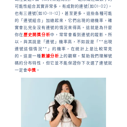
可能性組合其實非常多，有成對的連號(如01-02)，
也有三連號(如10-11-12)，甚至更多。這些各種可能
的「連號組合」加總起來，它們出現的總機率，確
實會比完全沒有連號的情況來得高。這就是為什麼
你在
歷史開獎分析
中，常常會看到連號的蹤影。所
以，與其說是「連號」機率高，不如說是「**出現
連號這個情況**」的機率，在統計上是比較常見
的。這是一種
數據分析
上的觀察，幫助我們理解號
碼的分布特性，但它並不能保證你下次選了連號就
一定會
中獎
。