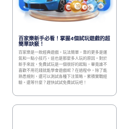
百家樂新手必看！掌握4個試玩遊戲的超
簡單訣竅！
百家樂是一款經典遊戲，玩法簡單，靠的更多是運
氣和一點小技巧，這也是那麼多人玩的原因。對於
新手來說，免費試玩是一個很好的起點，畢竟誰不
喜歡不用花錢就能學會遊戲呢？在過程中，除了能
熟悉規則，還可以測試各種下注策略，累積實戰經
驗。還等什麼？趕快試試免費試玩吧！