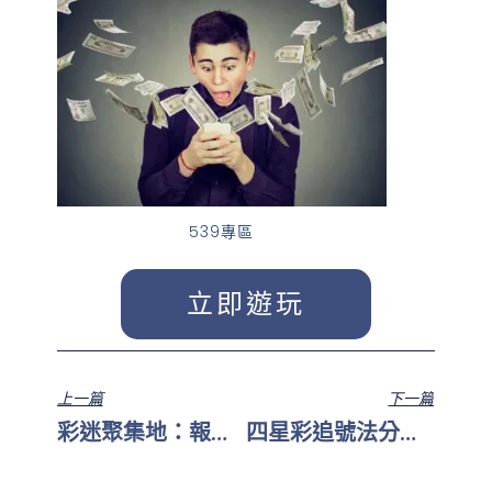
539專區
立即遊玩
上一篇
下一篇
彩迷聚集地：報牌、開獎、算牌一應俱全！
四星彩追號法分享：彩迷實測有效的中獎策略