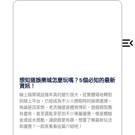
想知道娛樂城怎麼玩嗎？5個必知的最新
資訊！
線上娛樂城這幾年真的變化很大，從實體場地轉型
到線上平台，已經成為不少人閒暇時的娛樂選擇。
無論是百家樂、老虎機還是體育博彩，遊戲類型應
有盡有，甚至還能享受到不少專屬優惠，像是體驗
金或返水獎勵，讓遊戲更有趣。想要了解最新玩法
和優惠？一起來看看這篇介紹吧！