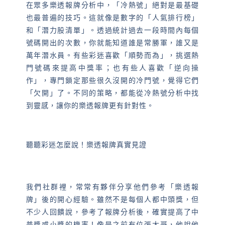
在眾多樂透報牌分析中，「冷熱號」絕對是最基礎
也最普遍的技巧。這就像是數字的「人氣排行榜」
和「潛力股清單」。透過統計過去一段時間內每個
號碼開出的次數，你就能知道誰是常勝軍，誰又是
萬年潛水員。有些彩迷喜歡「順勢而為」，挑選熱
門號碼來提高中獎率；也有些人喜歡「逆向操
作」，專門鎖定那些很久沒開的冷門號，覺得它們
「欠開」了。不同的策略，都能從冷熱號分析中找
到靈感，讓你的樂透報牌更有針對性。
聽聽彩迷怎麼說！樂透報牌真實見證
我們社群裡，常常有夥伴分享他們參考「樂透報
牌」後的開心經驗。雖然不是每個人都中頭獎，但
不少人回饋說，參考了報牌分析後，確實提高了中
普獎或小獎的機率！像是之前有位張大哥，他說他