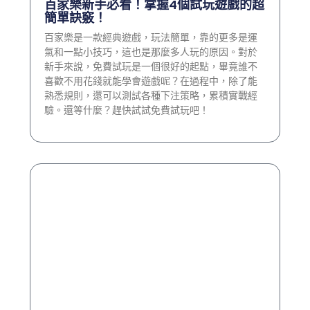
百家樂新手必看！掌握4個試玩遊戲的超
簡單訣竅！
百家樂是一款經典遊戲，玩法簡單，靠的更多是運
氣和一點小技巧，這也是那麼多人玩的原因。對於
新手來說，免費試玩是一個很好的起點，畢竟誰不
喜歡不用花錢就能學會遊戲呢？在過程中，除了能
熟悉規則，還可以測試各種下注策略，累積實戰經
驗。還等什麼？趕快試試免費試玩吧！