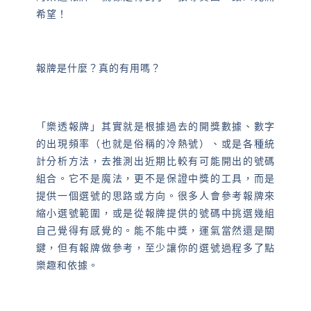
希望！
報牌是什麼？真的有用嗎？
「樂透報牌」其實就是根據過去的開獎數據、數字
的出現頻率（也就是俗稱的冷熱號）、或是各種統
計分析方法，去推測出近期比較有可能開出的號碼
組合。它不是魔法，更不是保證中獎的工具，而是
提供一個選號的思路或方向。很多人會參考報牌來
縮小選號範圍，或是從報牌提供的號碼中挑選幾組
自己覺得有感覺的。能不能中獎，運氣當然還是關
鍵，但有報牌做參考，至少讓你的選號過程多了點
樂趣和依據。