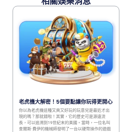
相關娛樂消息
老虎機大解密！5個要點讓你玩得更開心
你以為老虎機這種又爽又好玩的玩意兒是最近才出
現的嗎？那就錯啦！其實，它的歷史可是源遠流
長，可以追溯到19世紀末的美國。當時，一位名叫
查爾斯·費伊的機械師發明了一台以硬幣操作的遊戲