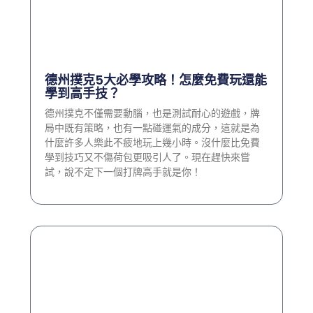
德州撲克5大必學攻略！怎麼免費玩還能
學到高手技？
德州撲克不僅需要動腦，也是測試耐心的遊戲，牌
局中既有策略，也有一點碰運氣的成分，這就是為
什麼許多人樂此不疲地玩上幾小時。沒什麼比免費
學到技巧又不傷荷包更吸引人了。現在趕快來嘗
試，說不定下一個打牌高手就是你！