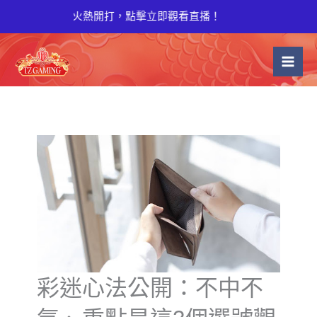
跳
NBA火熱開打，點擊立即觀看直播！
至
主
要
內
容
彩迷心法公開：不中不