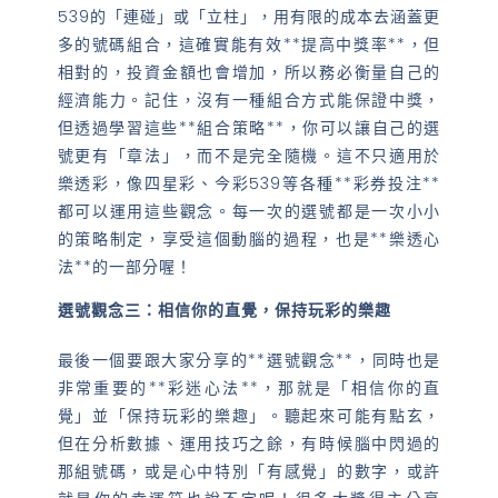
539的「連碰」或「立柱」，用有限的成本去涵蓋更
多的號碼組合，這確實能有效**提高中獎率**，但
相對的，投資金額也會增加，所以務必衡量自己的
經濟能力。記住，沒有一種組合方式能保證中獎，
但透過學習這些**組合策略**，你可以讓自己的選
號更有「章法」，而不是完全隨機。這不只適用於
樂透彩，像四星彩、今彩539等各種**彩券投注**
都可以運用這些觀念。每一次的選號都是一次小小
的策略制定，享受這個動腦的過程，也是**樂透心
法**的一部分喔！
選號觀念三：相信你的直覺，保持玩彩的樂趣
最後一個要跟大家分享的**選號觀念**，同時也是
非常重要的**彩迷心法**，那就是「相信你的直
覺」並「保持玩彩的樂趣」。聽起來可能有點玄，
但在分析數據、運用技巧之餘，有時候腦中閃過的
那組號碼，或是心中特別「有感覺」的數字，或許