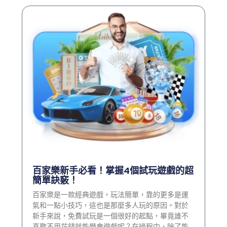
百家樂新手必看！掌握4個試玩遊戲的超
簡單訣竅！
百家樂是一款經典遊戲，玩法簡單，靠的更多是運
氣和一點小技巧，這也是那麼多人玩的原因。對於
新手來說，免費試玩是一個很好的起點，畢竟誰不
喜歡不用花錢就能學會遊戲呢？在過程中，除了能