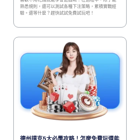
熟悉規則，還可以測試各種下注策略，累積實戰經
驗。還等什麼？趕快試試免費試玩吧！
德州撲克5大必學攻略！怎麼免費玩還能