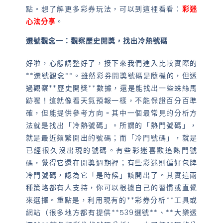
點。想了解更多彩券玩法，可以到這裡看看：
彩迷
心法分享
。
選號觀念一：觀察歷史開獎，找出冷熱號碼
好啦，心態調整好了，接下來我們進入比較實際的
**選號觀念**。雖然彩券開獎號碼是隨機的，但透
過觀察**歷史開獎**數據，還是能找出一些蛛絲馬
跡喔！這就像看天氣預報一樣，不能保證百分百準
確，但能提供參考方向。其中一個最常見的分析方
法就是找出「冷熱號碼」。所謂的「熱門號碼」，
就是最近頻繁開出的號碼；而「冷門號碼」，就是
已經很久沒出現的號碼。有些彩迷喜歡追熱門號
碼，覺得它還在開獎週期裡；有些彩迷則偏好包牌
冷門號碼，認為它「是時候」該開出了。其實這兩
種策略都有人支持，你可以根據自己的習慣或直覺
來選擇。重點是，利用現有的**彩券分析**工具或
網站（很多地方都有提供**539選號**、**大樂透