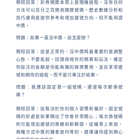
簡短回答：彩券開獎本質上是隨機過程，沒有任何
方法可以百分之百預測開獎號碼。歷史數據分析和
技巧運用是提供參考和增加選號方向，但不能保證
中獎。
問題：如果一直沒中獎，該怎麼辦？
簡短回答：這是正常的，沒中獎時最重要的是調整
心態，不要氣餒。回頭檢視你的預算和玩法，確定
你投注的金額是你能負擔的娛樂費用，並且享受選
號和期待的過程，而不是只專注於結果。
問題：我應該固定買一組號碼，還是每次都換號
碼？
簡短回答：這取決於你的個人習慣和偏好。固定號
碼的好處是如果開出了你會非常開心；每次換號碼
則可能增加選號的樂趣和新鮮感。從機率上來說，
兩種方式中獎的機會是均等的，選擇讓你感到開心