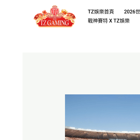
跳
TZ娛樂首頁
2026
至
戰神賽特 X TZ娛樂
主
要
內
容