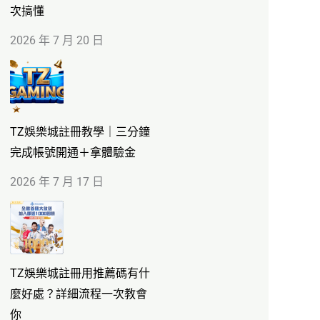
次搞懂
2026 年 7 月 20 日
TZ娛樂城註冊教學｜三分鐘
完成帳號開通＋拿體驗金
2026 年 7 月 17 日
TZ娛樂城註冊用推薦碼有什
麼好處？詳細流程一次教會
你