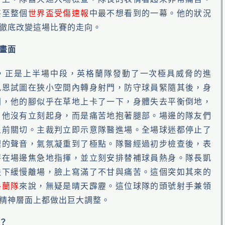
甚至整個
世界盃受傷速報
中最不想看到的一幕。他的狀況
徹底改變這場比賽的走向。
畫面
，正是上半場中段，英格蘭隊發動了一次極具威脅的進
凱恩試圖在狹小空間內轉身射門，防守球員緊隨其後，身
間，他的腳似乎在草地上卡了一下，身體失去平衡倒地，
。他沒有立刻起身，而是痛苦地抱著腿部。場邊的隊友們
上前關切。主裁判立即示意隊醫進場。全場球迷都停止了
理的聲音，氣氛凝重到了極點。隊醫經過初步檢查後，表
特在場邊焦急地指揮，並立刻安排替補球員熱身。隊長凱
扶下緩慢離場，臉上寫滿了不甘與痛苦。這個突如其來的
格蘭隊
來說，無疑是晴天霹靂。這位球隊的頭號射手兼領
精神層面上都做出巨大調整。
？