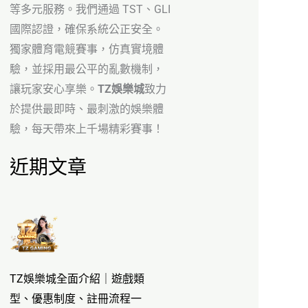
等多元服務。我們通過 TST、GLI
國際認證，確保系統公正安全。
獨家體育電競賽事，仿真實境體
驗，並採用最公平的亂數機制，
讓玩家安心享樂。
TZ娛樂城
致力
於提供最即時、最刺激的娛樂體
驗，每天帶來上千場精彩賽事！
近期文章
TZ娛樂城全面介紹｜遊戲類
型、優惠制度、註冊流程一