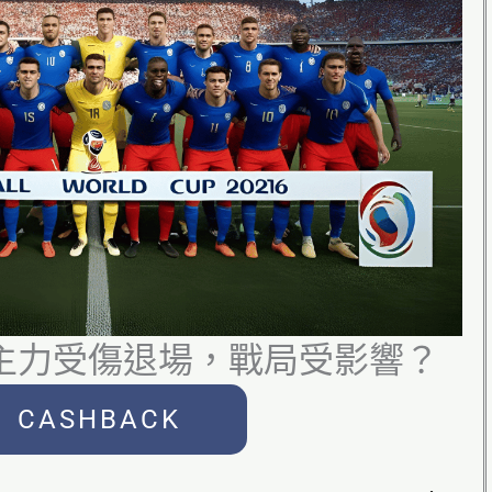
主力受傷退場，戰局受影響？
CASHBACK