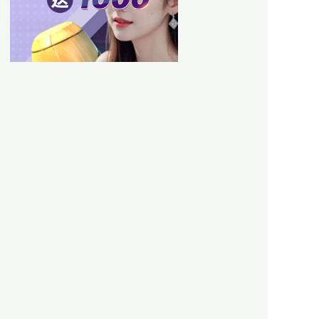
3A娛樂城、首選台灣線上娛樂城
推薦、保證出金
TU大獎娛樂城、首選台灣線上娛
樂城推薦、保證出金