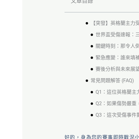
文章目錄
【突發】英格蘭主力
世界盃受傷速報：
關鍵時刻：那令人
緊急應變：誰來填
賽後分析與未來展
常見問題解答 (FAQ)
Q1：這位英格蘭主
Q2：如果傷勢嚴重
Q3：這次受傷事件
好的，身為您的賽事即時戰況