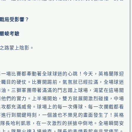
戰局受影響？
嚴峻考驗
之路蒙上陰影。
每一場比賽都牽動著全球球迷的心跳！今天，英格蘭隊迎
受矚目的硬仗。比賽開踢前，氣氛就已經拉滿，全場球迷
加油。三獅軍團帶著滿滿的鬥志踏上球場，渴望在這場關
明他們的實力。上半場開始，雙方就展開激烈碰撞，中場
進攻都充滿威脅。球場上的每一次傳球、每一次攔截都看
賽進行到關鍵時刻，一個誰也不樂見的畫面發生了！英格
—隊長哈利凱恩，在一次激烈的拼搶中倒地。全場瞬間安
身上。隊醫火速入場檢查，隊長的表情看起來非常痛苦。