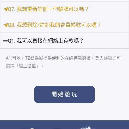
Q7. 我想重新註冊一個帳號可以嗎？
Q8. 我想刪除/註銷我的會員帳號可以嗎？
Q1. 我可以直接在網絡上存款嗎？
A1.可以，TZ娛樂城提供便利的在線存款選擇，登入帳號即可
選擇「線上儲值」。
開始遊玩