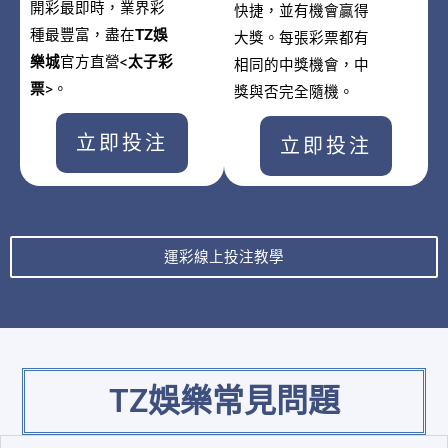
開彩最即時，業界彩
快捷，並有機會贏得
種最豐富，盡在
TZ娛
大獎。每張彩票都有
樂城
官方直營<
太子彩
相同的中獎機會，中
票
>。
獎與否完全隨機。
立即投注
立即投注
運彩線上投注教學
TZ娛樂常見問題