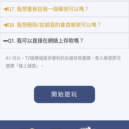
Q7. 我想重新註冊一個帳號可以嗎？
Q8. 我想刪除/註銷我的會員帳號可以嗎？
Q1. 我可以直接在網絡上存款嗎？
A1.可以，TZ娛樂城提供便利的在線存款選擇，登入帳號即可
選擇「線上儲值」。
開始遊玩