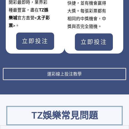
開彩最即時，業界彩
快捷，並有機會贏得
種最豐富，盡在
TZ娛
大獎。每張彩票都有
樂城
官方直營<
太子彩
相同的中獎機會，中
票
>。
獎與否完全隨機。
立即投注
立即投注
運彩線上投注教學
TZ娛樂常見問題