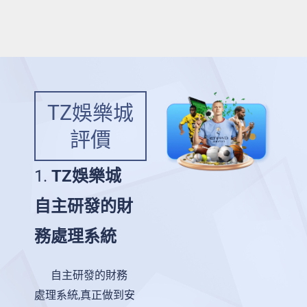
TZ娛樂城
評價
1.
TZ娛樂城
自主研發的財
務處理系統
自主研發的財務
處理系統,真正做到安