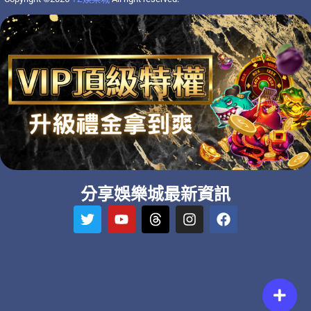
分享娛樂城最新資訊
T
Y
T
I
F
w
o
h
n
a
i
u
r
s
c
t
t
e
t
e
t
u
a
a
b
e
b
d
g
o
r
e
s
r
o
a
k