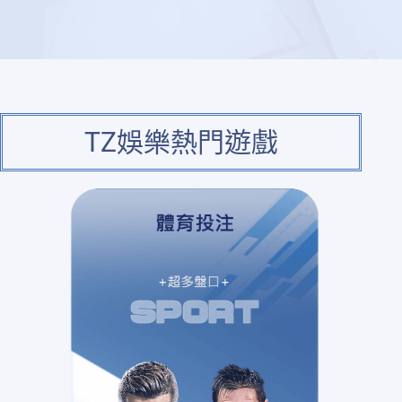
TZ娛樂熱門遊戲