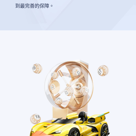
到最完善的保障。