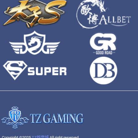
Copyright ©2025
TZ娛樂城
All right reserved.