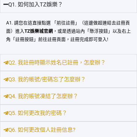
Q1. 如何加入TZ娛樂？
A1. 請您在這直接點選 「前往註冊」（這邊做超連結去註冊頁
面）進入
TZ娛樂城官網
，或是透過站內「懸浮按鈕」以及右上
角「註冊按鈕」前往註冊頁面，註冊完成即可登入!
Q2. 我註冊時顯示姓名已註冊，怎麼辦？
Q3. 我的帳號/密碼忘了怎麼辦？
Q4. 我的帳號凍結了怎麼辦？
Q5. 如何更改我的密碼？
Q6. 如何更改個人註冊信息?