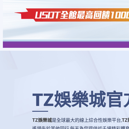
TZ娛樂城官
TZ娛樂城
是全球最大的線上綜合性娛樂平台,
T
遙領先於其他同行,每天為您提供近千場精彩體