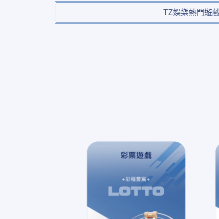
TZ娛樂熱門遊