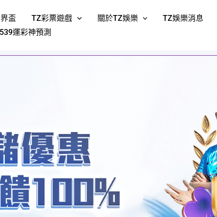
世界盃
TZ彩票遊戲
關於TZ娛樂
TZ娛樂消息
539運彩神預測