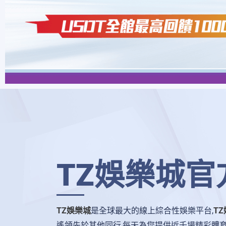
TZ娛樂城官
TZ娛樂城
是全球最大的線上綜合性娛樂平台,
T
遙領先於其他同行,每天為您提供近千場精彩體