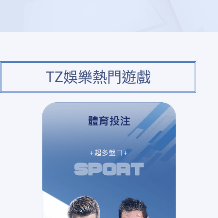
TZ娛樂熱門遊戲