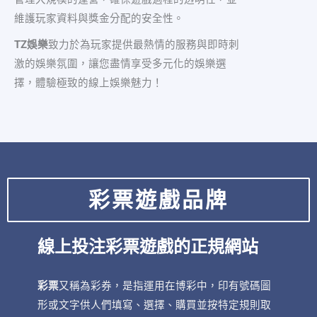
維護玩家資料與獎金分配的安全性。
TZ娛樂
致力於為玩家提供最熱情的服務與即時刺
激的娛樂氛圍，讓您盡情享受多元化的娛樂選
擇，體驗極致的線上娛樂魅力！
彩票遊戲品牌
線上投注彩票遊戲的正規網站
彩票
又稱為彩券，是指運用在博彩中，印有號碼圖
形或文字供人們填寫、選擇、購買並按特定規則取