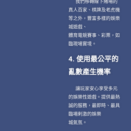
我們移轉線下賭場的
真人百家、棋牌及老虎機
等之外，豐富多樣的娛樂
城遊戲、
體育電競賽事、彩票，如
臨現場實境。
4. 使用最公平的
亂數產生機率
讓玩家安心享受多元
的娛樂性遊戲。提供最熱
誠的服務，最即時、最具
臨場剌激的娛樂
城氣氛。