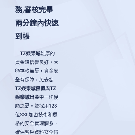
務,審核完畢
兩分鐘內快速
到帳
TZ娛樂城
雄厚的
資金鍊信譽良好，大
額存款無憂，資金安
全有保障，免去您
TZ娛樂城儲值
與
TZ
娛樂城出金
中一切後
顧之憂。並採用128
位SSL加密技術和嚴
格的安全管理體系，
確保客戶資料安全得