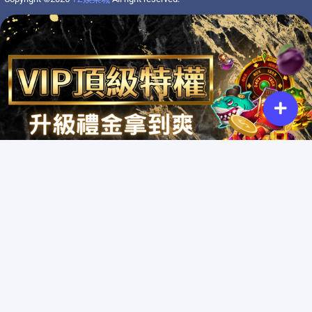
分享娛樂城最新資訊
T
Y
T
I
F
w
o
h
n
a
i
u
r
s
c