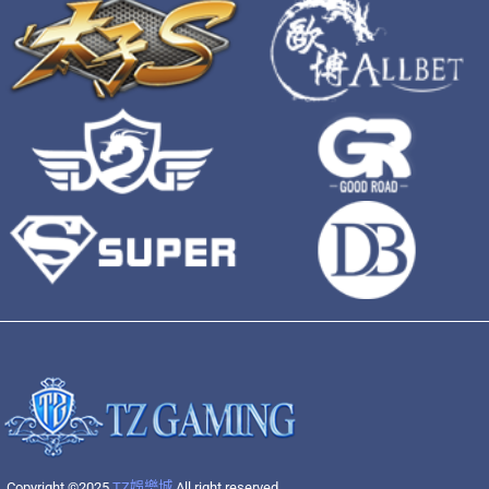
Copyright ©2025
TZ娛樂城
All right reserved.