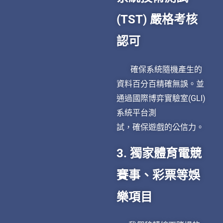
(TST)
嚴格考核
認可
確保系統隨機產生的
資料百分百精確無誤。並
通過國際博弈實驗室(GLI)
系統平台測
試，確保遊戲的公信力。
3. 獨家體育電競
賽事、彩票等娛
樂項目