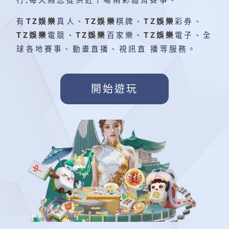
行,每天為您提供近千場精彩體育賽事。
有
TZ娛樂
真人、
TZ娛樂
棋牌、
TZ娛樂
彩券、
TZ娛樂
電競、
TZ娛樂
百家樂、
TZ娛樂
電子、全
球各地賽事、動畫直播、視訊直 播等服務。
開始遊玩