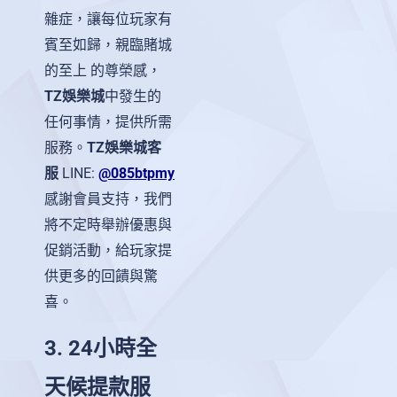
雜症，讓每位玩家有
賓至如歸，親臨賭城
的至上 的尊榮感，
TZ娛樂城
中發生的
任何事情，提供所需
服務。
TZ娛樂城客
服
LINE:
@085btpmy
感謝會員支持，我們
將不定時舉辦優惠與
促銷活動，給玩家提
供更多的回饋與驚
喜。
3. 24小時全
天候提款服