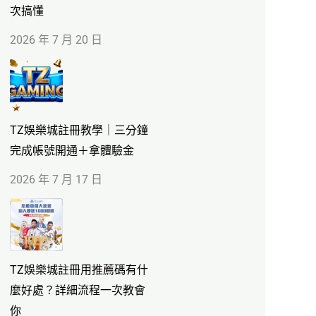
次搞懂
2026 年 7 月 20 日
TZ娛樂城註冊教學｜三分鐘
完成帳號開通＋拿體驗金
2026 年 7 月 17 日
TZ娛樂城註冊用推薦碼有什
麼好處？詳細流程一次教會
你