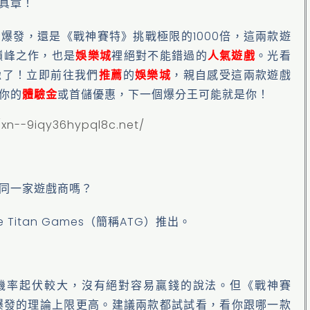
真章！
爆發，還是《戰神賽特》挑戰極限的1000倍，這兩款遊
s的巔峰之作，也是
娛樂城
裡絕對不能錯過的
人氣遊戲
。光看
豫了！立即前往我們
推薦
的
娛樂城
，親自感受這兩款遊戲
你的
體驗金
或首儲優惠，下一個爆分王可能就是你！
/xn--9iqy36hypql8c.net/
同一家遊戲商嗎？
Titan Games（簡稱ATG）推出。
機率起伏較大，沒有絕對容易贏錢的說法。但《戰神賽
次爆發的理論上限更高。建議兩款都試試看，看你跟哪一款