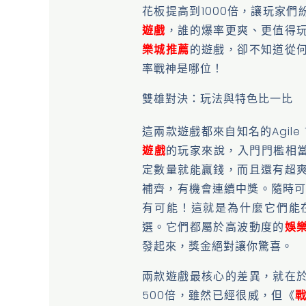
花板提高到1000倍，讓玩家
遊戲
，誰的爆率更爽、更值得
樂城推薦
的遊戲，卻不知道從
率戰神是哪位！
雙雄對決：玩法與特色比一比
這兩款遊戲都來自知名的Agile 
遊戲
的玩家來說，入門門檻相當
定數量就能贏錢，而且還有超
補齊，有機會連續中獎。隨時可
有可能！這就是為什麼它們能
選。它們都屬於高波動度的
娛
發起來，獎金絕對讓你驚喜。
兩款遊戲最核心的差異，就在
500倍，雖然已經很威，但《