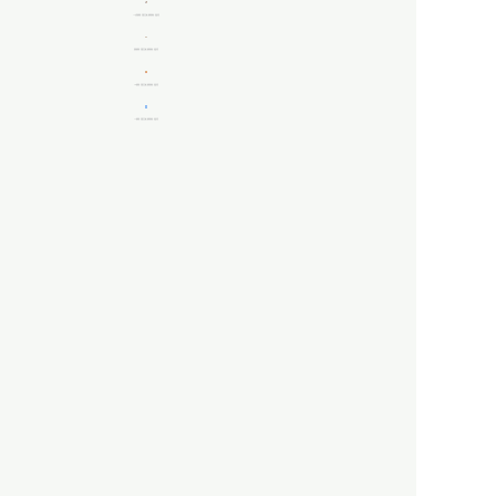
JP大獎娛樂城、首選台灣線上娛樂城推薦、保證出金
鉅城娛樂城、首選台灣線上娛樂城推薦、保證出金
9M娛樂城、首選台灣線上娛樂城推薦、保證出金
T8娛樂城、首選台灣線上娛樂城推薦、保證出金