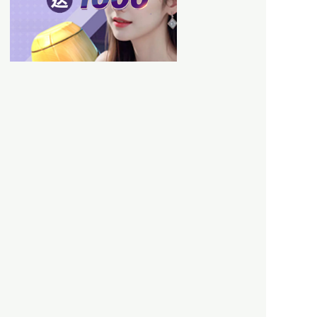
3A娛樂城、首選台灣線上娛樂城
推薦、保證出金
TU大獎娛樂城、首選台灣線上娛
樂城推薦、保證出金