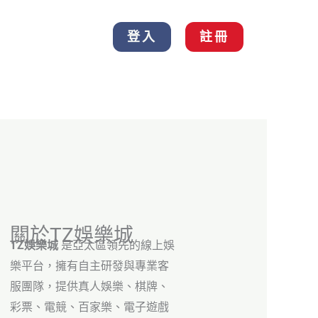
登入
註冊
關於TZ娛樂城
TZ娛樂城
是亞太區領先的線上娛
樂平台，擁有自主研發與專業客
服團隊，提供真人娛樂、棋牌、
彩票、電競、百家樂、電子遊戲