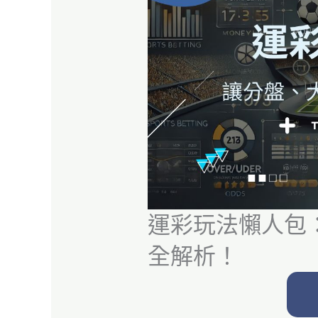
運彩玩法懶人包
全解析！