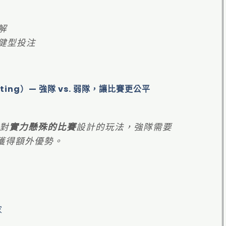
解
穩健型投注
etting）— 強隊 vs. 弱隊，讓比賽更公平
對
實力懸殊的比賽
設計的玩法，強隊需要
獲得額外優勢。
家