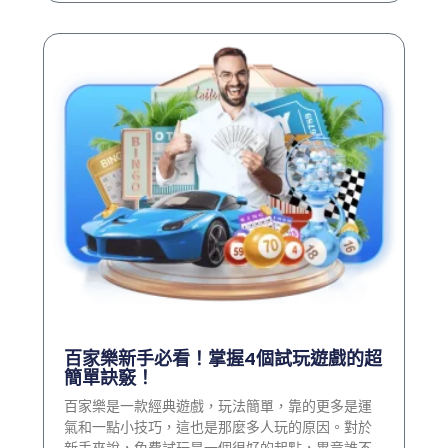
百家樂新手必看！掌握4個試玩遊戲的超
簡單訣竅！
百家樂是一款經典遊戲，玩法簡單，靠的更多是運
氣和一點小技巧，這也是那麼多人玩的原因。對於