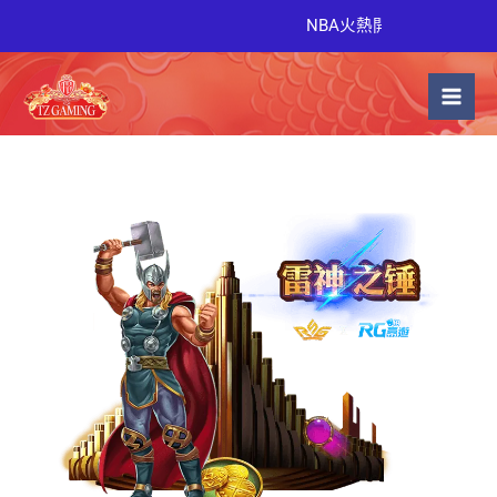
跳
NBA火熱開打，點擊立即觀看直
至
主
要
內
容