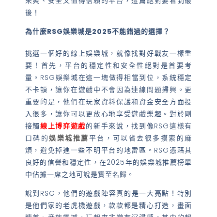
來爽、安全又值得信賴的平台，這篇絕對要看到最
後！
為什麼RSG娛樂城是2025不能錯過的選擇？
挑選一個好的線上娛樂城，就像找對好戰友一樣重
要！首先，平台的穩定性和安全性絕對是首要考
量。RSG娛樂城在這一塊做得相當到位，系統穩定
不卡頓，讓你在遊戲中不會因為連線問題掃興。更
重要的是，他們在玩家資料保護和資金安全方面投
入很多，讓你可以更放心地享受遊戲樂趣。對於剛
接觸
線上博弈遊戲
的新手來說，找到像RSG這樣有
口碑的
娛樂城推薦
平台，可以省去很多摸索的麻
煩，避免掉進一些不明平台的地雷區。RSG憑藉其
良好的信譽和穩定性，在2025年的娛樂城推薦榜單
中佔據一席之地可說是實至名歸。
說到RSG，他們的遊戲陣容真的是一大亮點！特別
是他們家的老虎機遊戲，款款都是精心打造，畫面