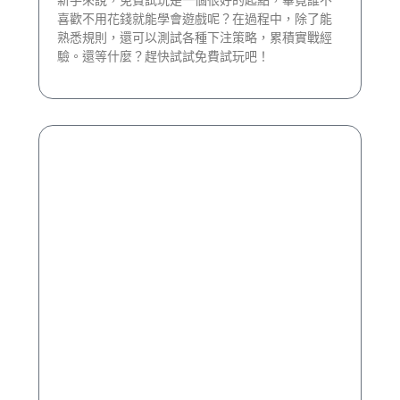
新手來說，免費試玩是一個很好的起點，畢竟誰不
喜歡不用花錢就能學會遊戲呢？在過程中，除了能
熟悉規則，還可以測試各種下注策略，累積實戰經
驗。還等什麼？趕快試試免費試玩吧！