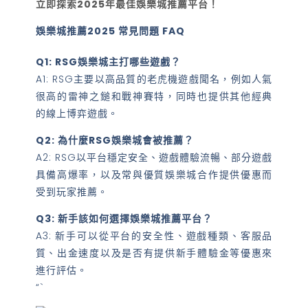
立即探索2025年最佳娛樂城推薦平台！
娛樂城推薦2025 常見問題 FAQ
Q1: RSG娛樂城主打哪些遊戲？
A1: RSG主要以高品質的老虎機遊戲聞名，例如人氣
很高的雷神之鎚和戰神賽特，同時也提供其他經典
的線上博弈遊戲。
Q2: 為什麼RSG娛樂城會被推薦？
A2: RSG以平台穩定安全、遊戲體驗流暢、部分遊戲
具備高爆率，以及常與優質娛樂城合作提供優惠而
受到玩家推薦。
Q3: 新手該如何選擇娛樂城推薦平台？
A3: 新手可以從平台的安全性、遊戲種類、客服品
質、出金速度以及是否有提供新手體驗金等優惠來
進行評估。
“`