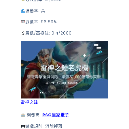
波動率: 高
返還率: 96.89%
最低/高投注: 0.4/2000
雷神之錘
開發商:
RS
G皇家電子
遊戲規則: 消除掉落