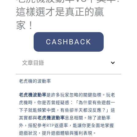
這樣選才是真正的贏
家！
CASHBACK
文章目錄
老虎機的波動率
老虎機波動率
是許多玩家忽略的關鍵指標。玩老
虎機時，你是否曾經疑惑：「為什麼有些遊戲一
下子就能頻繁中獎，有些卻半天都沒反應？」這
其實都與
老虎機波動率
息息相關。除了波動率
外，搭配參考RTP返還率，能讓你更全面地掌握
遊戲狀況，提升遊戲體驗與獲利表現。