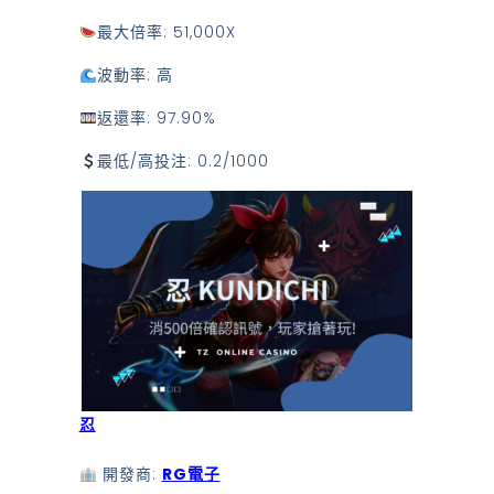
最大倍率: 51,000X
波動率: 高
返還率: 97.90%
最低/高投注: 0.2/1000
忍
開發商:
RG電子