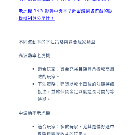
老虎機 RNG 影響中獎率？解密娛樂城遊戲的隨
機機制與公平性！
不同波動率的下注策略與適合玩家類型
高波動率老虎機
適合玩家：資金充裕且願意承擔較高風
險的玩家。
下注策略：建議以較小單位的注碼持續
投注，並確保資金足以度過長時間的等
待期。
中波動率老虎機
適合玩家：多數玩家，尤其是偏好適中
風險與穩定收益的玩家。