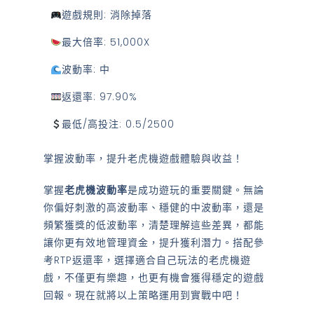
遊戲規則: 消除掉落
最大倍率: 51,000X
波動率: 中
返還率: 97.90%
最低/高投注: 0.5/2500
掌握波動率，提升老虎機遊戲體驗與收益！
掌握
老虎機波動率
是成功遊玩的重要關鍵。無論
你偏好刺激的高波動率、穩健的中波動率，還是
頻繁獲獎的低波動率，清楚理解這些差異，都能
讓你更有效地管理資金，提升獲利潛力。搭配參
考RTP返還率，選擇適合自己玩法的老虎機遊
戲，不僅更有樂趣，也更有機會獲得穩定的遊戲
回報。現在就將以上策略運用到實戰中吧！