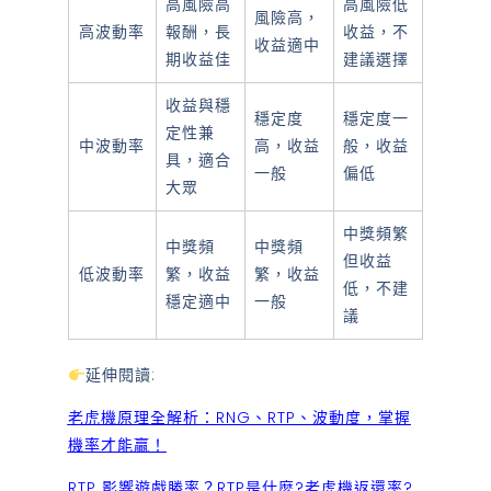
高風險高
高風險低
風險高，
高波動率
報酬，長
收益，不
收益適中
期收益佳
建議選擇
收益與穩
穩定度
穩定度一
定性兼
中波動率
高，收益
般，收益
具，適合
一般
偏低
大眾
中獎頻繁
中獎頻
中獎頻
但收益
低波動率
繁，收益
繁，收益
低，不建
穩定適中
一般
議
延伸閱讀:
老虎機原理全解析：RNG、RTP、波動度，掌握
機率才能贏！
RTP 影響遊戲勝率？RTP是什麼?老虎機返還率?