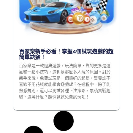
百家樂新手必看！掌握4個試玩遊戲的超
簡單訣竅！
百家樂是一款經典遊戲，玩法簡單，靠的更多是運
氣和一點小技巧，這也是那麼多人玩的原因。對於
新手來說，免費試玩是一個很好的起點，畢竟誰不
喜歡不用花錢就能學會遊戲呢？在過程中，除了能
熟悉規則，還可以測試各種下注策略，累積實戰經
驗。還等什麼？趕快試試免費試玩吧！