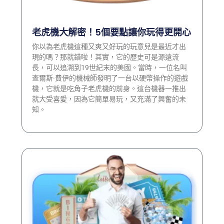
老虎機大解密！5個要點讓你玩得更開心
你以為老虎機這種又爽又好玩的玩意兒是最近才出
現的嗎？那就錯啦！其實，它的歷史可是源遠流
長，可以追溯到19世紀末的美國。當時，一位名叫
查爾斯·費伊的機械師發明了一台以硬幣操作的遊戲
機，它就是吃角子老虎機的前身。這台機器一推出
就大受喜愛，因為它簡單易玩，又充滿了興奮的未
知。