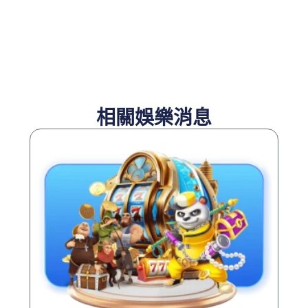
相關娛樂消息