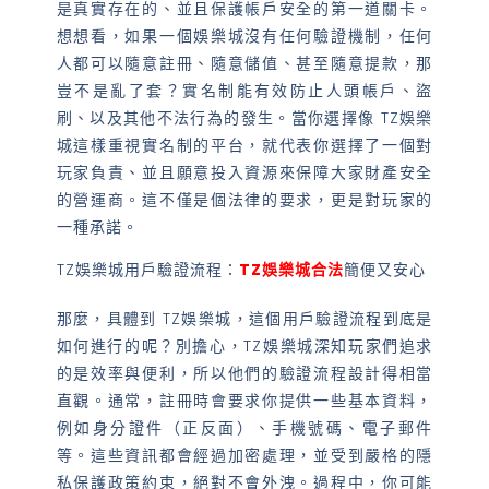
是真實存在的、並且保護帳戶安全的第一道關卡。
想想看，如果一個娛樂城沒有任何驗證機制，任何
人都可以隨意註冊、隨意儲值、甚至隨意提款，那
豈不是亂了套？實名制能有效防止人頭帳戶、盜
刷、以及其他不法行為的發生。當你選擇像 TZ娛樂
城這樣重視實名制的平台，就代表你選擇了一個對
玩家負責、並且願意投入資源來保障大家財產安全
的營運商。這不僅是個法律的要求，更是對玩家的
一種承諾。
TZ娛樂城用戶驗證流程：
TZ娛樂城合法
簡便又安心
那麼，具體到 TZ娛樂城，這個用戶驗證流程到底是
如何進行的呢？別擔心，TZ娛樂城深知玩家們追求
的是效率與便利，所以他們的驗證流程設計得相當
直觀。通常，註冊時會要求你提供一些基本資料，
例如身分證件（正反面）、手機號碼、電子郵件
等。這些資訊都會經過加密處理，並受到嚴格的隱
私保護政策約束，絕對不會外洩。過程中，你可能