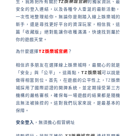
生，我將把所有關於
TZ娛樂城官網
的獨家資訊、最
安全的登入連結，以及各種令人垂涎的最新活動，
一次性地整理給你。無論你是剛踏入線上娛樂城的
新手，還是尋找更好平台的資深玩家，相信我，這
篇「收藏版」絕對能讓你收穫滿滿，快速找到屬於
你的遊戲天堂。
為什麼選擇
TZ娛樂城官網
？
相信許多朋友在選擇線上娛樂城時，最關心的就是
「安全」與「公平」。這兩點，
TZ娛樂城
可以說是
做得相當到位。首先，在遊戲的公平性上，TZ娛樂
城採用了國際認證的開牌系統，並定期接受第三方
機構的嚴格審核，確保每一場遊戲的結果都是隨機
且無法被操控的。這對我們玩家來說，是最基本的
保障。
安全登入
，無須擔心假冒網址
詐騙橫行，找到正確的
TZ娛樂城官網
連結至關重