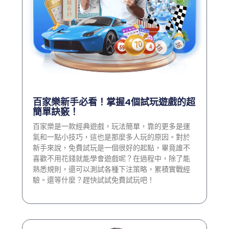
百家樂新手必看！掌握4個試玩遊戲的超
簡單訣竅！
百家樂是一款經典遊戲，玩法簡單，靠的更多是運
氣和一點小技巧，這也是那麼多人玩的原因。對於
新手來說，免費試玩是一個很好的起點，畢竟誰不
喜歡不用花錢就能學會遊戲呢？在過程中，除了能
熟悉規則，還可以測試各種下注策略，累積實戰經
驗。還等什麼？趕快試試免費試玩吧！