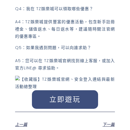
Q4：我在 TZ娛樂城可以領取哪些優惠？
A4：TZ娛樂城提供豐富的優惠活動，包含新手註冊
禮金、儲值返水、每日返水等，建議隨時關注官網
的優惠專區。
Q5：如果我遇到問題，可以向誰求助？
A5：您可以在 TZ娛樂城官網找到線上客服，或加入
官方LINE@ 尋求協助。
立即遊玩
上一篇
下一篇