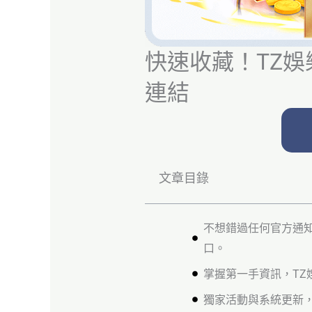
快速收藏！TZ
連結
文章目錄
不想錯過任何官方通
口。
掌握第一手資訊，TZ
獨家活動與系統更新