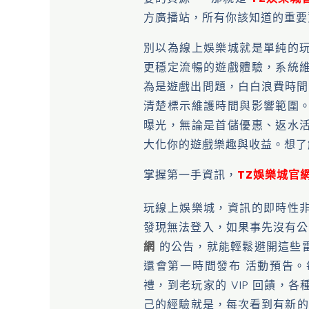
方廣播站，所有你該知道的重要
別以為線上娛樂城就是單純的
更穩定流暢的遊戲體驗，系統
為是遊戲出問題，白白浪費時間
清楚標示維護時間與影響範圍
曝光，無論是首儲優惠、返水
大化你的遊戲樂趣與收益。想
掌握第一手資訊，
TZ娛樂城官
玩線上娛樂城，資訊的即時性
發現無法登入，如果事先沒有
網
的公告，就能輕鬆避開這些
還會第一時間發布 活動預告
禮，到老玩家的 VIP 回饋
己的經驗就是，每次看到有新的