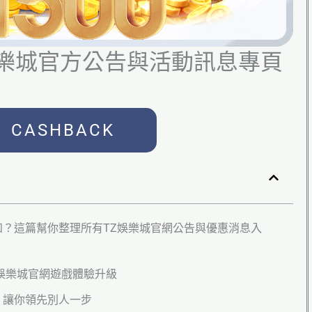
娛樂城官方公告與活動訊息專頁
CASHBACK
知？這篇幫你整理所有TZ娛樂城官網公告與優惠消息入
娛樂城官網遊戲體驗升級
，讓你領先別人一步