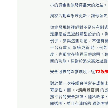
小的資金也能發揮最大的效益。
獨家活動與系統更新，讓你領先
你會發現這裡絕對不是只有制式
定節慶或是遊戲類型設計的，
例子。參與這些活動，不僅有
平台有重大 系統更新 時，例
度，也都會在這裡清楚說明。
新的功能，這對於追求高效遊戲
安全可靠的遊戲環境，從
TZ娛
對於第一次接觸台灣彩券或線
可靠性。而
TZ娛樂城官網
的公
露平台的安全認證、隱私政策
開透明，並且有清晰的 聯絡方