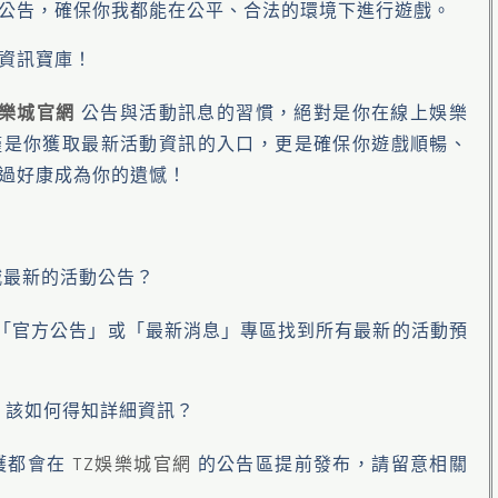
公告，確保你我都能在公平、合法的環境下進行遊戲。
資訊寶庫！
娛樂城官網
公告與活動訊息的習慣，絕對是你在線上娛樂
僅是你獲取最新活動資訊的入口，更是確保你遊戲順暢、
過好康成為你的遺憾！
城最新的活動公告？
「官方公告」或「最新消息」專區找到所有最新的活動預
，該如何得知詳細資訊？
護都會在
TZ娛樂城官網
的公告區提前發布，請留意相關