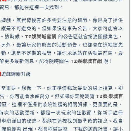
資訊，都能在這裡一次找到。
玩遊戲，其實背後有許多需要注意的細節。像是為了提供
維護是不可避免的。但如果沒有事先公告，大家可能會以
。這時候，
TZ娛樂城官網
的公告區就會扮演關鍵角色，
。另外，最讓玩家們興奮的活動預告，也都會在這裡搶先
活動，還是不定期的抽獎，讓你永遠站在活動最前線，最
了解更多最新消息，記得隨時關注
TZ娛樂城官網
哦！
網
遊戲體驗升級
非常重要。想像一下，你正準備暢玩最愛的線上撲克，卻
公告，你可能會焦慮萬分。但如果你定期瀏覽
TZ娛樂城官
雷區。這裡不僅提供系統維護的相關資訊，更重要的是，
。每次的活動更新，都是一次玩家的狂歡節！從新手註冊
，各種琳瑯滿目的優惠，都能在這裡找到最準確的訊息。我自
 儲值優惠 出現，都會稍微調整一下我的遊戲計畫，讓小