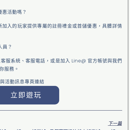
優惠活動嗎？
新加入的玩家提供專屬的註冊禮金或首儲優惠，具體詳情
人員？
客服系統、客服電話，或是加入 Line@ 官方帳號與我們
你服務。
立即遊玩
下一篇