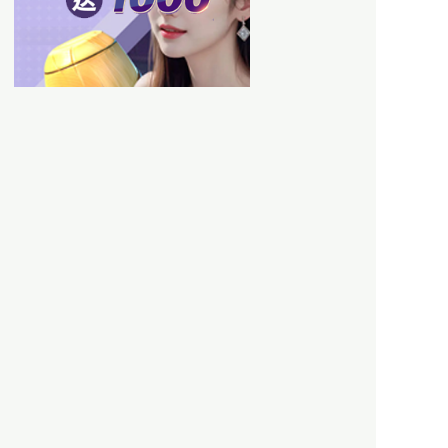
3A娛樂城、首選台灣線上娛樂城
推薦、保證出金
TU大獎娛樂城、首選台灣線上娛
樂城推薦、保證出金