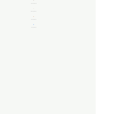
JP大獎娛樂城、首選台灣線上娛樂城推薦、保證出金
鉅城娛樂城、首選台灣線上娛樂城推薦、保證出金
9M娛樂城、首選台灣線上娛樂城推薦、保證出金
T8娛樂城、首選台灣線上娛樂城推薦、保證出金