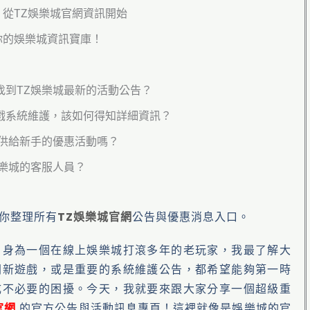
從TZ娛樂城官網資訊開始
你的娛樂城資訊寶庫！
找到TZ娛樂城最新的活動公告？
戲系統維護，該如何得知詳細資訊？
提供給新手的優惠活動嗎？
娛樂城的客服人員？
你整理所有
TZ娛樂城官網
公告與優惠消息入口。
！身為一個在線上娛樂城打滾多年的老玩家，我最了解大
開新遊戲，或是重要的系統維護公告，都希望能夠第一時
成不必要的困擾。今天，我就要來跟大家分享一個超級重
官網
的官方公告與活動訊息專頁！這裡就像是娛樂城的官