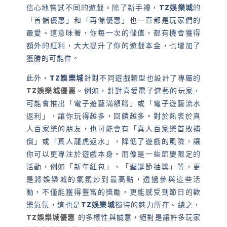
信心地嘗試不同的遊戲。除了新手禮，
TZ娛樂城
的
「首儲優惠」和「再儲優惠」也一直都是玩家們的
最愛。這意味著，你每一次的儲值，都有機會獲得
額外的紅利，大大提升了你的遊戲本金，也增加了
獲勝的可能性。
此外，
TZ娛樂城
針對不同遊戲類型也設計了專屬的
TZ娛樂城優惠
。例如，針對喜愛電子遊藝的玩家，
可能會推出「電子遊藝滿額贈」或「電子遊藝流水
返利」，讓你玩得越多，回饋越多。對於熱衷於真
人百家樂的朋友，也可能會有「真人百家樂首敗補
償」或「真人龍虎返水」，降低了遊戲的風險，讓
你可以更專注於遊戲本身。而像是一些節慶限定的
活動，例如「新年紅包」、「聖誕節抽獎」等，更
是將娛樂城的氣氛炒到最高點，透過參與這些活
動，不僅能獲得豐富的獎勵，更能感受到節日的歡
樂氣氛，這也是
TZ娛樂城
獨特的魅力所在。總之，
TZ娛樂城優惠
的多樣性與誠意，絕對是讓許多玩家