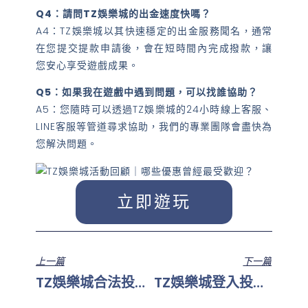
Q4：請問TZ娛樂城的出金速度快嗎？
A4：TZ娛樂城以其快速穩定的出金服務聞名，通常
在您提交提款申請後，會在短時間內完成撥款，讓
您安心享受遊戲成果。
Q5：如果我在遊戲中遇到問題，可以找誰協助？
A5：您隨時可以透過TZ娛樂城的24小時線上客服、
LINE客服等管道尋求協助，我們的專業團隊會盡快為
您解決問題。
立即遊玩
上一篇
下一篇
TZ娛樂城合法投注首選優質線上娛樂城，TZ娛樂城玩家好評口碑推薦
TZ娛樂城登入投注首選優質線上娛樂城，TZ娛樂城玩家好評口碑推薦