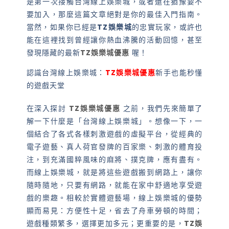
是第一次接觸台灣線上娛樂城，或者還在猶豫要不
要加入，那麼這篇文章絕對是你的最佳入門指南。
當然，如果你已經是
TZ娛樂城
的忠實玩家，或許也
能在這裡找到曾經讓你熱血沸騰的活動回憶，甚至
發現隱藏的最新
TZ娛樂城優惠
喔！
認識台灣線上娛樂城：
TZ娛樂城優惠
新手也能秒懂
的遊戲天堂
在深入探討
TZ娛樂城優惠
之前，我們先來簡單了
解一下什麼是「台灣線上娛樂城」。想像一下，一
個結合了各式各樣刺激遊戲的虛擬平台，從經典的
電子遊藝、真人荷官發牌的百家樂、刺激的體育投
注，到充滿國粹風味的麻將、撲克牌，應有盡有。
而線上娛樂城，就是將這些遊戲搬到網路上，讓你
隨時隨地，只要有網路，就能在家中舒適地享受遊
戲的樂趣。相較於實體遊藝場，線上娛樂城的優勢
顯而易見：方便性十足，省去了舟車勞頓的時間；
遊戲種類繁多，選擇更加多元；更重要的是，
TZ娛