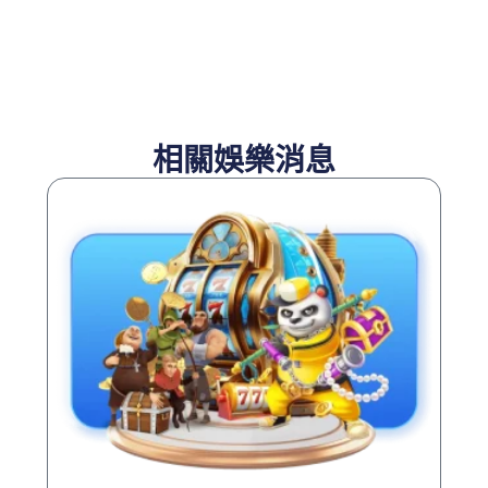
相關娛樂消息