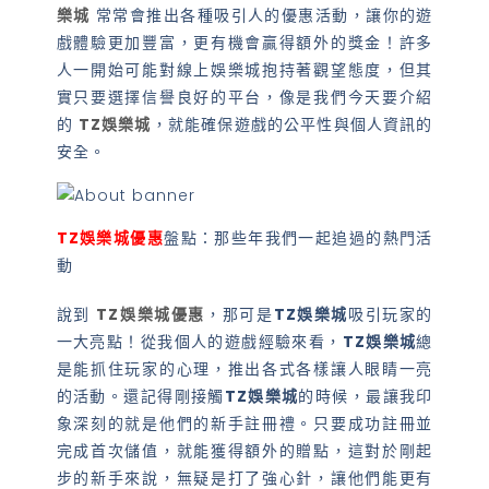
樂城
常常會推出各種吸引人的優惠活動，讓你的遊
戲體驗更加豐富，更有機會贏得額外的獎金！許多
人一開始可能對線上娛樂城抱持著觀望態度，但其
實只要選擇信譽良好的平台，像是我們今天要介紹
的
TZ娛樂城
，就能確保遊戲的公平性與個人資訊的
安全。
TZ娛樂城優惠
盤點：那些年我們一起追過的熱門活
動
說到
TZ娛樂城優惠
，那可是
TZ娛樂城
吸引玩家的
一大亮點！從我個人的遊戲經驗來看，
TZ娛樂城
總
是能抓住玩家的心理，推出各式各樣讓人眼睛一亮
的活動。還記得剛接觸
TZ娛樂城
的時候，最讓我印
象深刻的就是他們的新手註冊禮。只要成功註冊並
完成首次儲值，就能獲得額外的贈點，這對於剛起
步的新手來說，無疑是打了強心針，讓他們能更有