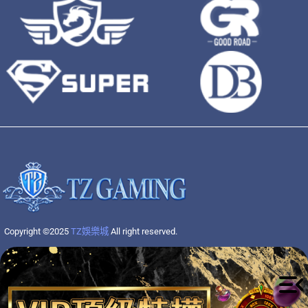
想知道娛樂城怎麼玩嗎？5個必知的最新
資訊！
線上娛樂城這幾年真的變化很大，從實體場地轉型
到線上平台，已經成為不少人閒暇時的娛樂選擇。
無論是百家樂、老虎機還是體育博彩，遊戲類型應
有盡有，甚至還能享受到不少專屬優惠，像是體驗
金或返水獎勵，讓遊戲更有趣。想要了解最新玩法
和優惠？一起來看看這篇介紹吧！