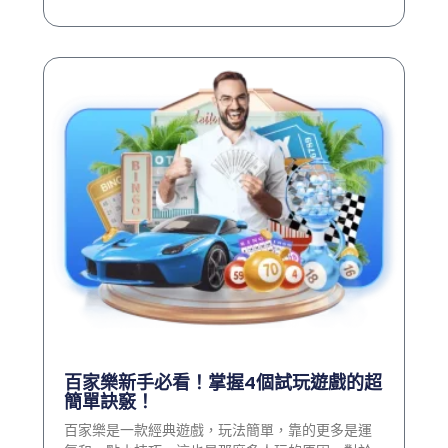
百家樂新手必看！掌握4個試玩遊戲的超
簡單訣竅！
百家樂是一款經典遊戲，玩法簡單，靠的更多是運