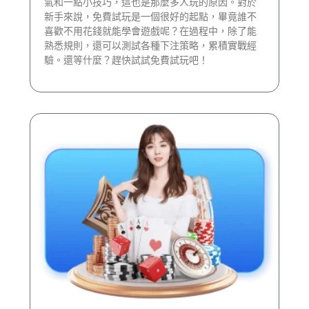
氣和一點小技巧，這也是那麼多人玩的原因。對於
新手來說，免費試玩是一個很好的起點，畢竟誰不
喜歡不用花錢就能學會遊戲呢？在過程中，除了能
熟悉規則，還可以測試各種下注策略，累積實戰經
驗。還等什麼？趕快試試免費試玩吧！