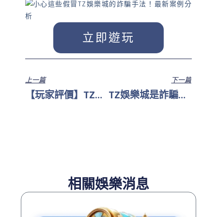
立即遊玩
上一篇
下一篇
【玩家評價】TZ娛樂城好玩嗎？五大優缺點懶人包
TZ娛樂城是詐騙嗎？我親自實測出金與客服體驗給你看
相關娛樂消息