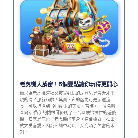
老虎機大解密！5個要點讓你玩得更開心
你以為老虎機這種又爽又好玩的玩意兒是最近才出
現的嗎？那就錯啦！其實，它的歷史可是源遠流
長，可以追溯到19世紀末的美國。當時，一位名叫
查爾斯·費伊的機械師發明了一台以硬幣操作的遊戲
機，它就是吃角子老虎機的前身。這台機器一推出
就大受喜愛，因為它簡單易玩，又充滿了興奮的未
知。