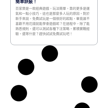
簡單訣竅！
百家樂是一款經典遊戲，玩法簡單，靠的更多是運
氣和一點小技巧，這也是那麼多人玩的原因。對於
新手來說，免費試玩是一個很好的起點，畢竟誰不
喜歡不用花錢就能學會遊戲呢？在過程中，除了能
熟悉規則，還可以測試各種下注策略，累積實戰經
驗。還等什麼？趕快試試免費試玩吧！