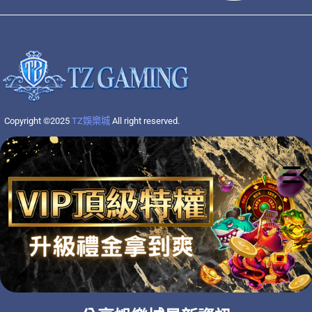
想知道娛樂城怎麼玩嗎？5個必知的最新
資訊！
線上娛樂城這幾年真的變化很大，從實體場地轉型
到線上平台，已經成為不少人閒暇時的娛樂選擇。
無論是百家樂、老虎機還是體育博彩，遊戲類型應
有盡有，甚至還能享受到不少專屬優惠，像是體驗
金或返水獎勵，讓遊戲更有趣。想要了解最新玩法
和優惠？一起來看看這篇介紹吧！