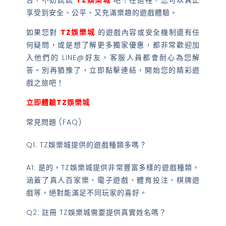
台，不妨試試
TZ娛樂城
吧！在這裡，您可以真正
享受到安全、公平、又充滿樂趣的遊戲體驗。
如果您對
TZ娛樂城
的遊戲內容或安全機制還有任
何疑問，或是想了解更多獨家優惠，都非常歡迎加
入他們的 LINE@好友，客服人員都會耐心為您解
答。別再猶豫了，立即點擊連結，開始您的精彩遊
戲之旅吧！
立即體驗TZ娛樂城
常見問題 (FAQ)
Q1: TZ娛樂城提供的遊戲種類多嗎？
A1: 是的，TZ娛樂城提供非常豐富多樣的遊戲種類，
涵蓋了真人百家樂、電子遊戲、體育投注、棋牌遊
戲等，絕對能滿足不同玩家的喜好。
Q2: 註冊 TZ娛樂城需要提供真實姓名嗎？