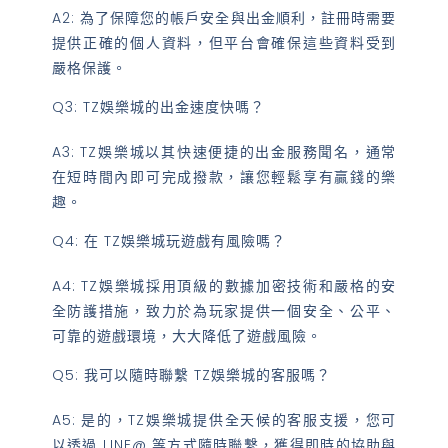
A2: 為了保障您的帳戶安全與出金順利，註冊時需要
提供正確的個人資料，但平台會確保這些資料受到
嚴格保護。
Q3: TZ娛樂城的出金速度快嗎？
A3: TZ娛樂城以其快速便捷的出金服務聞名，通常
在短時間內即可完成撥款，讓您輕鬆享有贏錢的樂
趣。
Q4: 在 TZ娛樂城玩遊戲有風險嗎？
A4: TZ娛樂城採用頂級的數據加密技術和嚴格的安
全防護措施，致力於為玩家提供一個安全、公平、
可靠的遊戲環境，大大降低了遊戲風險。
Q5: 我可以隨時聯繫 TZ娛樂城的客服嗎？
A5: 是的，TZ娛樂城提供全天候的客服支援，您可
以透過 LINE@ 等方式隨時聯繫，獲得即時的協助與