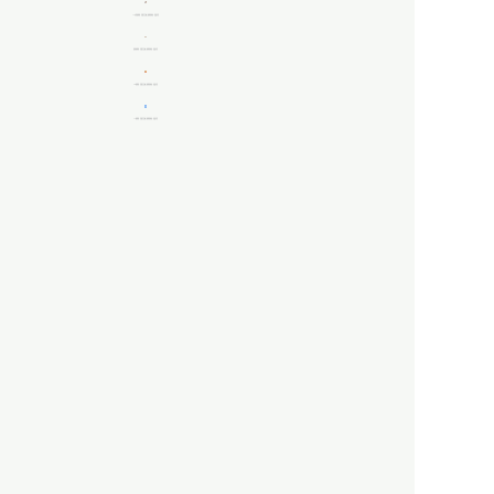
JP大獎娛樂城、首選台灣線上娛樂城推薦、保證出金
鉅城娛樂城、首選台灣線上娛樂城推薦、保證出金
9M娛樂城、首選台灣線上娛樂城推薦、保證出金
T8娛樂城、首選台灣線上娛樂城推薦、保證出金