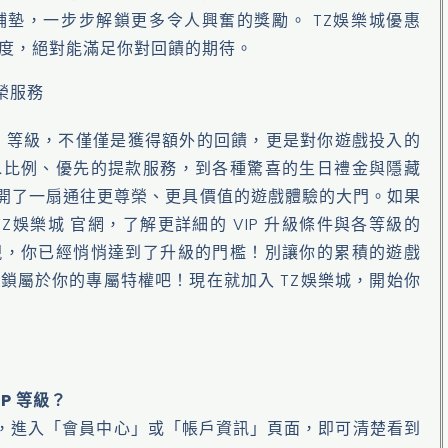
路鋪墊，一步步解鎖更多令人興奮的獎勵。 TZ娛樂城優惠
度，絕對能滿足你對回饋的期待。
榮服務
IP 等級，不僅僅是獲得額外的回饋，更是對你遊戲投入的
水比例、優先的提款服務，到各種驚喜的生日禮金與隱藏
家打開了一扇通往更尊榮、更具價值的遊戲體驗的大門。如果
Z娛樂城 官網，了解更詳細的 VIP 升級條件與各等級的
現，你已經悄悄達到了升級的門檻！別讓你的累積的遊戲
鎖屬於你的專屬特權吧！現在就加入 TZ娛樂城，開始你
IP 等級？
 後，進入「會員中心」或「帳戶資訊」頁面，即可清楚看到