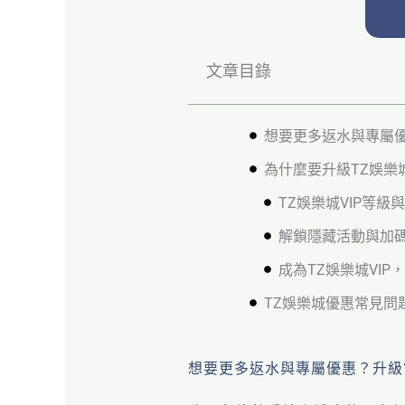
文章目錄
想要更多返水與專屬
為什麼要升級TZ娛樂城
TZ娛樂城VIP等級
解鎖隱藏活動與加
成為TZ娛樂城VI
TZ娛樂城優惠常見問題 
想要更多返水與專屬優惠？升級