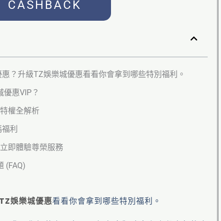
CASHBACK
優惠？升級TZ娛樂城優惠看看你會拿到哪些特別福利。
優惠VIP？
與特權全解析
碼福利
P，立即體驗尊榮服務
(FAQ)
TZ娛樂城優惠
看看你會拿到哪些特別福利。