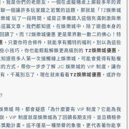
們，我是你們的老朋友，一個在虛擬賭桌上廝殺多年的資
聊一個讓許多玩家趨之若鶩的話題，那就是「TZ娛樂城
Z娛樂城 玩了一段時間，或是正準備踏入這個充滿刺激與樂
過這篇文章。我們都知道，在娛樂城中，除了遊戲本身的
回饋了。而 TZ娛樂城優惠 更是業界數一數二的佛心！特
惠
，只要你符合條件，就能享有獨特的福利。別以為這些
一些小技巧，你也能輕鬆解鎖更高級別的
TZ娛樂城優惠
，
我知道很多人第一次接觸線上娛樂城，可能會覺得有點複
方式，帶你一步步了解 JC 娛樂城的 VIP 制度，讓你
還有，千萬別忘了，現在就來看看
TZ娛樂城優惠
，或許你
P？
娛樂城 時，都會疑惑「為什麼要有 VIP 制度？它能為我
說，VIP 制度就是娛樂城為了回饋長期支持、並且積極參
屬獎勵計畫。這不僅是一種榮譽的象徵，更代表著你能享