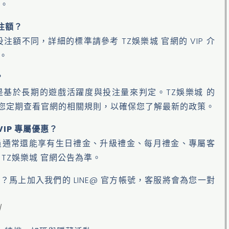
益。
投注額？
投注額不同，詳細的標準請參考 TZ娛樂城 官網的 VIP 介
。
？
級是基於長期的遊戲活躍度與投注量來判定。TZ娛樂城 的
建議您定期查看官網的相關規則，以確保您了解最新的政策。
IP 專屬優惠？
 會員通常還能享有生日禮金、升級禮金、每月禮金、專屬客
TZ娛樂城 官網公告為準。
馬上加入我們的 LINE@ 官方帳號，客服將會為您一對
/