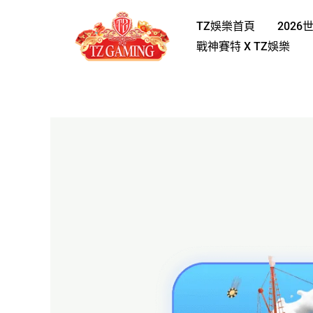
跳
TZ娛樂首頁
2026
至
戰神賽特 X TZ娛樂
主
要
內
容