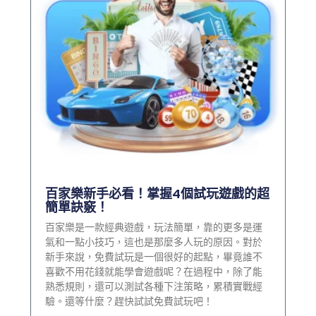
百家樂新手必看！掌握4個試玩遊戲的超
簡單訣竅！
百家樂是一款經典遊戲，玩法簡單，靠的更多是運
氣和一點小技巧，這也是那麼多人玩的原因。對於
新手來說，免費試玩是一個很好的起點，畢竟誰不
喜歡不用花錢就能學會遊戲呢？在過程中，除了能
熟悉規則，還可以測試各種下注策略，累積實戰經
驗。還等什麼？趕快試試免費試玩吧！