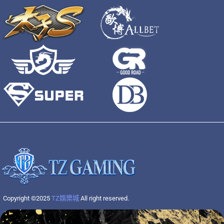
Copyright ©2025
TZ娛樂城
All right reserved.