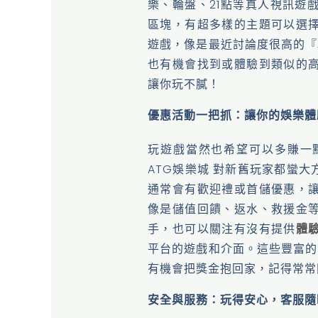
樂、輪盤、21點等真人視訊遊
區塊，有超多樣的主題可以選
遊戲，像是最近討論度很高的『
也有機會找到或體驗到類似的
讓你玩不膩！
優惠活動一把抓：讓你的娛樂體
玩遊戲當然也希望可以多賺一
ATG娛樂城 對新舊玩家都蠻
通常會有歡迎禮或首儲優惠，
像是儲值回饋、返水、救援金
手，也可以關注有沒有提供
體
平台的遊戲和介面。這些豐富的
有機會把獎金抱回家，記得常常
安全與服務：玩得安心，客服隨