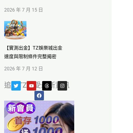
2026 年 7 月 15 日
【實測出金】TZ娛樂城出金
速度與限制條件完整揭密
2026 年 7 月 12 日
追蹤TZ享受最新資訊
T
Y
F
T
I
w
o
a
h
n
i
u
c
r
s
t
t
e
e
t
t
u
b
a
a
e
b
o
d
g
r
e
o
s
r
k
a
m