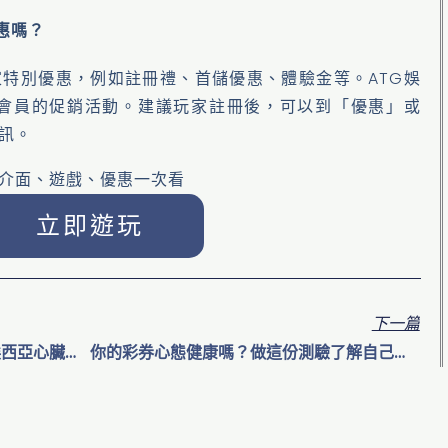
優惠嗎？
特別優惠，例如註冊禮、首儲優惠、體驗金等。ATG娛
舊會員的促銷活動。建議玩家註冊後，可以到「優惠」或
訊。
立即遊玩
下一篇
世界盃經典PK戰：巴西 Vs 克羅埃西亞心臟爆擊戰！
你的彩券心態健康嗎？做這份測驗了解自己屬於哪種彩迷