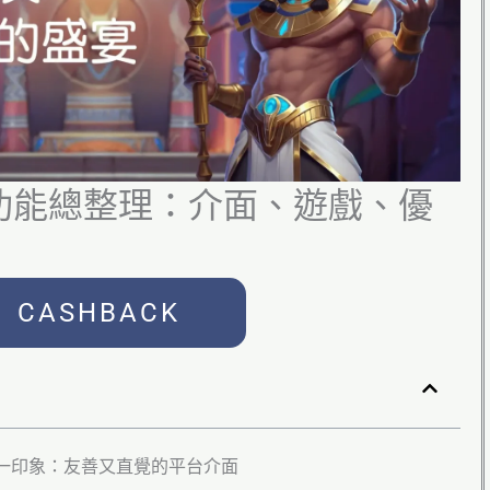
台功能總整理：介面、遊戲、優
CASHBACK
的第一印象：友善又直覺的平台介面