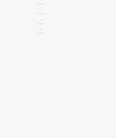
JP大獎娛樂城、首選台灣線上娛樂城推薦、保證出金
鉅城娛樂城、首選台灣線上娛樂城推薦、保證出金
9M娛樂城、首選台灣線上娛樂城推薦、保證出金
T8娛樂城、首選台灣線上娛樂城推薦、保證出金