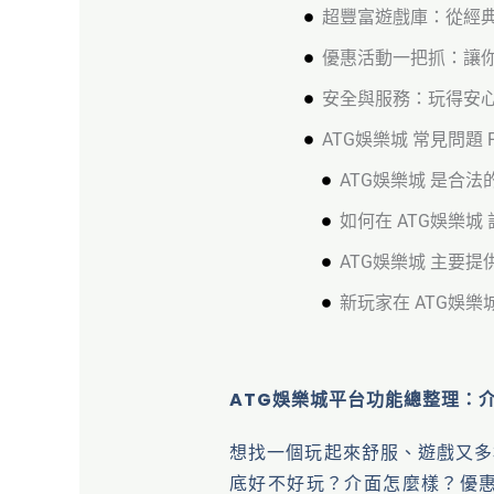
超豐富遊戲庫：從經
優惠活動一把抓：讓
安全與服務：玩得安
ATG娛樂城 常見問題 F
ATG娛樂城 是合
如何在 ATG娛樂城
ATG娛樂城 主要
新玩家在 ATG娛樂
ATG娛樂城平台功能總整理：
想找一個玩起來舒服、遊戲又多
底好不好玩？介面怎麼樣？優