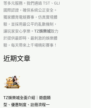
等多元服務。我們通過 TST、GLI
國際認證，確保系統公正安全。
獨家體育電競賽事，仿真實境體
驗，並採用最公平的亂數機制，
讓玩家安心享樂。
TZ娛樂城
致力
於提供最即時、最刺激的娛樂體
驗，每天帶來上千場精彩賽事！
近期文章
TZ娛樂城全面介紹｜遊戲類
型、優惠制度、註冊流程一