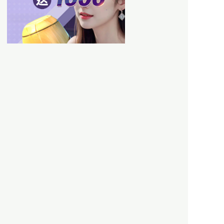
3A娛樂城、首選台灣線上娛樂城
推薦、保證出金
TU大獎娛樂城、首選台灣線上娛
樂城推薦、保證出金