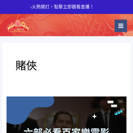
跳
NBA火熱開打，點擊立即觀看直播！
至
主
要
內
容
賭俠
六
部
必
看
百