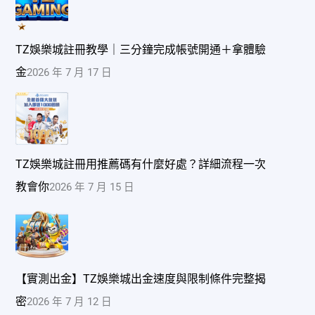
TZ娛樂城註冊教學｜三分鐘完成帳號開通＋拿體驗
金
2026 年 7 月 17 日
TZ娛樂城註冊用推薦碼有什麼好處？詳細流程一次
教會你
2026 年 7 月 15 日
【實測出金】TZ娛樂城出金速度與限制條件完整揭
密
2026 年 7 月 12 日