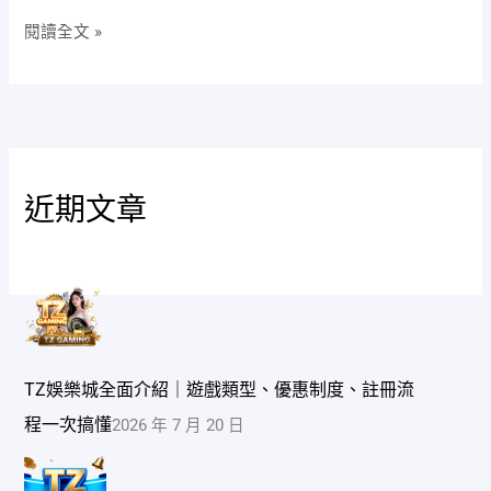
的
閱讀全文 »
百
家
樂
攻
略
大
近期文章
絕
TZ娛樂城全面介紹｜遊戲類型、優惠制度、註冊流
程一次搞懂
2026 年 7 月 20 日