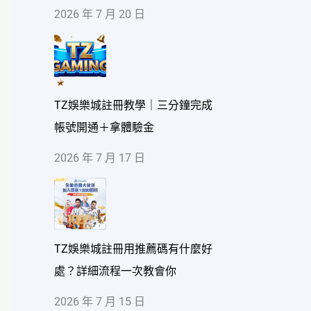
2026 年 7 月 20 日
TZ娛樂城註冊教學｜三分鐘完成
帳號開通＋拿體驗金
2026 年 7 月 17 日
TZ娛樂城註冊用推薦碼有什麼好
處？詳細流程一次教會你
2026 年 7 月 15 日