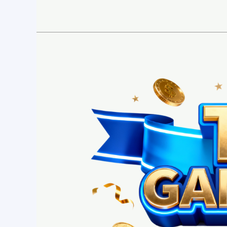
TZ
娛
樂
城
註
冊
教
學
｜
三