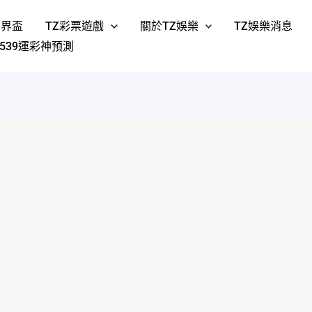
世界盃
TZ彩票遊戲
關於TZ娛樂
TZ娛樂消息
539運彩神預測