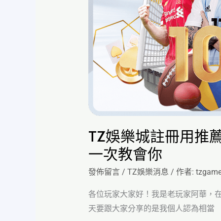
處？
詳
細
流
程
一
次
教
會
TZ娛樂城註冊用推
你
一次教會你
發佈留言
/
TZ娛樂消息
/ 作者:
tzgame
各位玩家大家好！我是老玩家阿華，
天要跟大家分享的是我個人認為相當