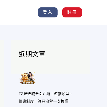
登入
註冊
近期文章
TZ娛樂城全面介紹｜遊戲類型、
優惠制度、註冊流程一次搞懂