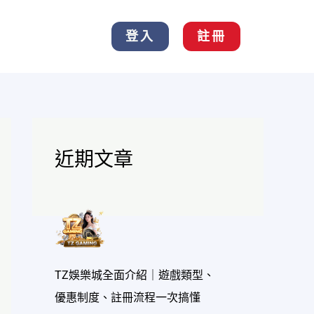
登入
註冊
近期文章
TZ娛樂城全面介紹｜遊戲類型、
優惠制度、註冊流程一次搞懂