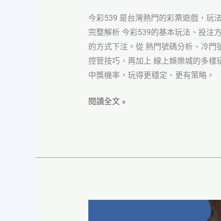
今彩539 是台灣熱門的彩票遊戲，
完整解析 今彩539的基本玩法、投
的方式下注。從 熱門號碼分析、冷門
控管技巧，再加上 線上娛樂城的多樣
中獎機率，玩得更穩定、更有策略。
閱讀全文 »
彩
券