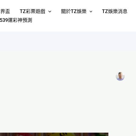
世界盃
TZ彩票遊戲
關於TZ娛樂
TZ娛樂消息
539運彩神預測