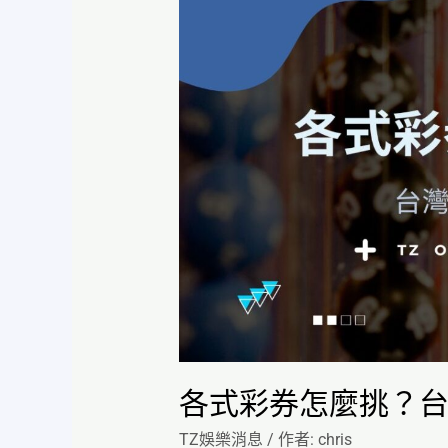
彩
券
怎
麼
挑？
台
灣
彩
券
比
較！
各式彩券怎麼挑？
TZ娛樂消息
/ 作者:
chris