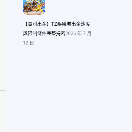
【實測出金】TZ娛樂城出金速度
與限制條件完整揭密
2026 年 7 月
12 日