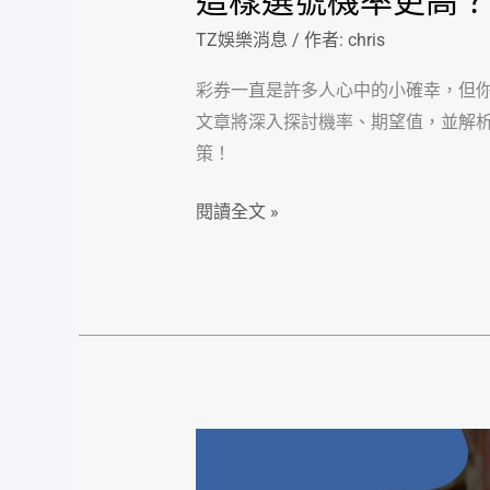
這樣選號機率更高
TZ娛樂消息
/ 作者:
chris
彩券一直是許多人心中的小確幸，但
文章將深入探討機率、期望值，並解
策！
閱讀全文 »
各
式