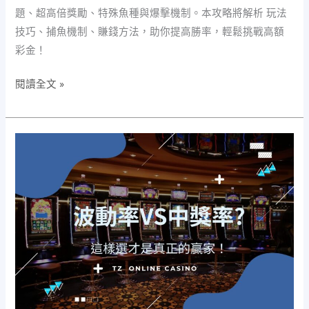
題、超高倍獎勵、特殊魚種與爆擊機制。本攻略將解析 玩法
玩
技巧、捕魚機制、賺錢方法，助你提高勝率，輕鬆挑戰高額
法
彩金！
解
析！
閱讀全文 »
老
虎
機
波
動
率
VS
中
獎
率?