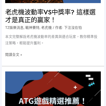
這
老虎機波動率VS中獎率? 這樣選
樣
才是真正的贏家！
選
才
TZ娛樂消息
,
戰神賽特
,
老虎機
/ 作者:
下注沒在怕
是
本文完整解說老虎機波動率的差異與適合玩家，教你精準投
真
注策略，輕鬆提升獲利。
正
的
閱讀全文 »
贏
家！
ATG
電
子
遊
戲