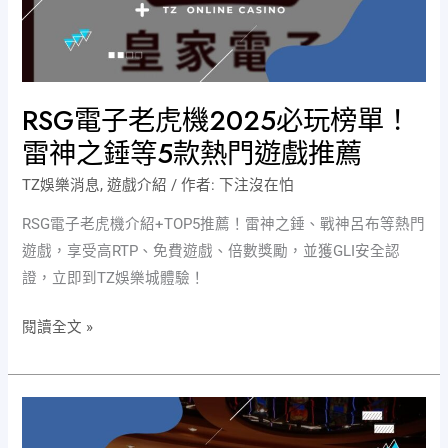
必
玩
榜
單！
RSG電子老虎機2025必玩榜單！
雷
雷神之錘等5款熱門遊戲推薦
神
之
TZ娛樂消息
,
遊戲介紹
/ 作者:
下注沒在怕
錘
RSG電子老虎機介紹+TOP5推薦！雷神之錘、戰神呂布等熱門
等
遊戲，享受高RTP、免費遊戲、倍數獎勵，並獲GLI安全認
5
證，立即到TZ娛樂城體驗！
款
熱
閱讀全文 »
門
遊
戲
老
推
虎
薦