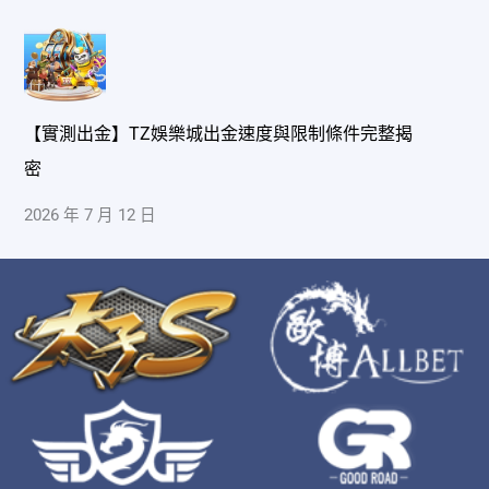
【實測出金】TZ娛樂城出金速度與限制條件完整揭
密
2026 年 7 月 12 日