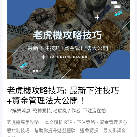
老
機？
虎
機
攻
略
技
巧:
最
新
下
注
老虎機攻略技巧: 最新下注技巧
技
+資金管理法大公開！
巧
+資
TZ娛樂消息
,
戰神賽特
,
老虎機
/ 作者:
下注沒在怕
金
老虎機高手攻略！ 本文解析 RTP、下注策略、資金管理與心
管
態控制技巧，幫助你提升遊戲體驗，避免虧損，最大化獎金
理