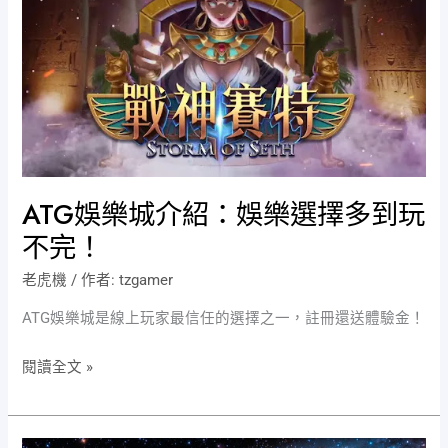
樂
城
介
紹：
娛
樂
選
擇
ATG娛樂城介紹：娛樂選擇多到玩
多
不完！
到
玩
老虎機
/ 作者:
tzgamer
不
ATG娛樂城是線上玩家最信任的選擇之一，註冊還送體驗金！
完！
閱讀全文 »