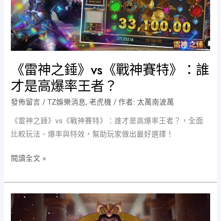
神
賽
特》：
誰
《雷神之錘》vs《戰神賽特》：誰
才
是
才是高爆率王者？
高
發佈留言
/
TZ娛樂消息
,
老虎機
/ 作者:
太萬南波萬
爆
率
《雷神之錘》vs《戰神賽特》：誰才是高爆率王者？，全面
王
比較玩法、爆率與特效，幫助玩家做出最好選擇！
者？
閱讀全文 »
ATG
娛