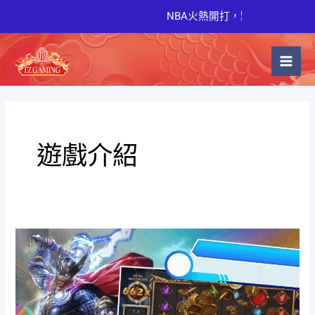
跳
NBA火熱開打，點擊立即觀看直播！
至
主
要
內
容
遊戲介紹
《雷
神
之
錘》
vs《戰