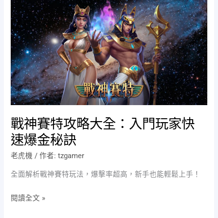
戰
神
賽
特
攻
略
大
全：
入
戰神賽特攻略大全：入門玩家快
門
玩
速爆金秘訣
家
老虎機
/ 作者:
tzgamer
快
速
全面解析戰神賽特玩法，爆擊率超高，新手也能輕鬆上手！
爆
金
閱讀全文 »
秘