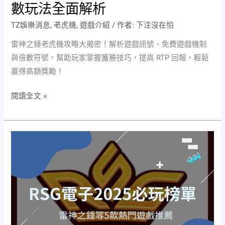
數玩法全面解析
倍
數
TZ娛樂消息
,
老虎機
,
遊戲介紹
/ 作者:
下注沒在怕
玩
雷神之錘老虎機攻略大揭密！解析遊戲訊號、免費遊戲機制
法
與倍數符號，幫助玩家掌握獲勝技巧，提高 RTP 回報，輕鬆
全
贏得高額獎勵！
面
解
閱讀全文 »
析
RSG
電
子
老
虎
機
2025