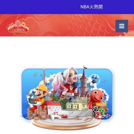
跳
NBA火熱開打，點擊立即觀看直
至
主
要
內
容