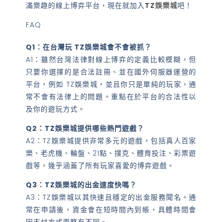
滿樂趣的線上博弈平台，現在就加入
TZ娛樂城
吧！
FAQ
Q1：在台灣玩 TZ娛樂城會不會被抓？
A1：雖然台灣法律對線上博弈的定義比較模糊，但
只要你選擇的是合法註冊、並在國外伺服器運營的
平台，例如 TZ娛樂城，並且你只是單純的玩家，通
常不會有法律上的問題。重點在於平台的合法性以
及你的遊玩方式。
Q2：TZ娛樂城提供哪些熱門遊戲？
A2：TZ娛樂城提供非常多元的遊戲，包括真人百家
樂、老虎機、輪盤、21點、撲克、體育投注、彩票遊
戲等，幾乎涵蓋了所有玩家喜愛的博弈遊戲。
Q3：TZ娛樂城的出金速度快嗎？
A3：TZ娛樂城以其快速且穩定的出金服務聞名。通
常在申請後，資金會在短時間內到帳，具體時間會
因支付方式而略有不同。