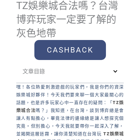
TZ娛樂城合法嗎？台灣
博弈玩家一定要了解的
灰色地帶
CASHBACK
文章目錄
嘿！各位熱愛刺激遊戲的玩家們，我是你們的資深
娛樂城好夥伴！今天我們要來聊一個大家最關心的
話題，也是許多玩家心中一直存在的疑問：「
TZ娛
樂城合法
嗎？」我知道，在台灣，談到博弈總是會
讓人有點擔心，畢竟法律的邊緣總是讓人想探究個
究竟。但別擔心，今天我就要帶你一起深入了解，
並揭開這層迷霧，讓你清楚知道在台灣玩
TZ娛樂城