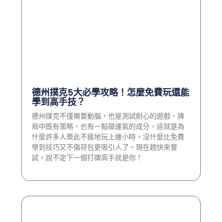
德州撲克5大必學攻略！怎麼免費玩還能
學到高手技？
德州撲克不僅需要動腦，也是測試耐心的遊戲，牌
局中既有策略，也有一點碰運氣的成分，這就是為
什麼許多人樂此不疲地玩上幾小時。沒什麼比免費
學到技巧又不傷荷包更吸引人了。現在趕快來嘗
試，說不定下一個打牌高手就是你！