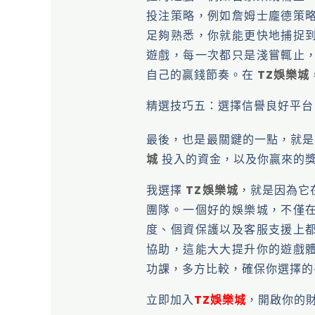
投注策略，例如詹姆士龐德策
足夠熟悉，你就能更快地捕捉
遊戲，每一次都只是淺嘗輒止
自己的贏錢節奏。在
TZ娛樂城
精選技巧五：選擇信譽良好平台
最後，也是最關鍵的一點，就
城
投入的資金，以及你贏來的
我選擇
TZ娛樂城
，就是因為它
團隊。一個好的娛樂城，不僅
度、個資保護以及客服支援上
協助，這能大大提升你的遊戲
功課，多方比較，確保你選擇的
立即加入
TZ娛樂城
，開啟你的