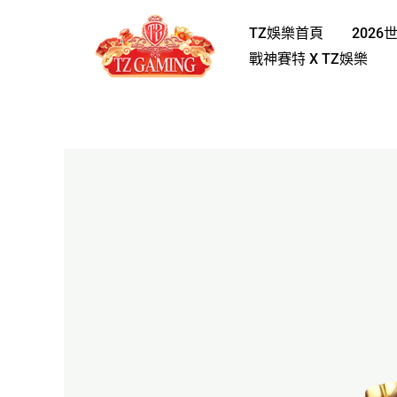
跳
TZ娛樂首頁
2026
至
戰神賽特 X TZ娛樂
主
要
內
容