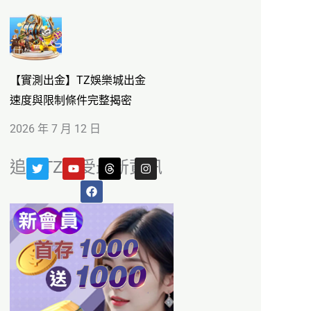
【實測出金】TZ娛樂城出金
速度與限制條件完整揭密
2026 年 7 月 12 日
追蹤TZ享受最新資訊
T
Y
F
T
I
w
o
a
h
n
i
u
c
r
s
t
t
e
e
t
t
u
b
a
a
e
b
o
d
g
r
e
o
s
r
k
a
m