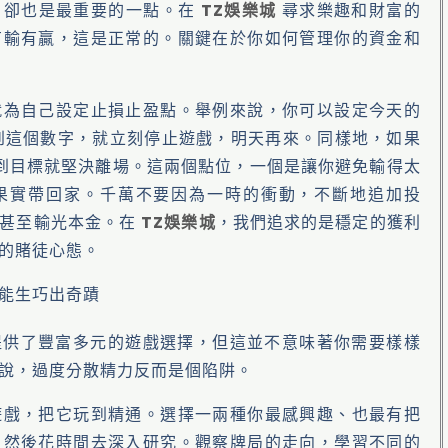
，卻也是最重要的一點。在
TZ娛樂城
尋求樂趣和財富的
有輸有贏，這是正常的。關鍵在於你如何管理你的資金和
就為自己設定止損止盈點。舉例來說，你可以設定今天的
達到這個數字，就立刻停止遊戲，明天再來。同樣地，如果
達到目標就堅決離場。這兩個點位，一個是讓你避免輸得太
果實帶回家。千萬不要因為一時的衝動，不斷地追加投
，甚至輸光本金。在
TZ娛樂城
，我們追求的是穩定的獲利
的賭徒心態。
能生巧出奇蹟
供了豐富多元的遊戲選擇，但這並不意味著你需要樣樣
說，過度分散精力反而是個陷阱。
遊戲，把它玩到精通。選擇一兩種你最感興趣、也最有把
，然後花時間去深入研究。觀察牌局的走向，學習不同的