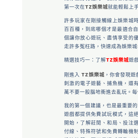
第一次在
TZ娛樂城
就能輕鬆上
許多玩家在剛接觸線上娛樂城
百百種，到底哪個才是最適合
個讓你放心遊玩、盡情享受的
走許多冤枉路，快速成為娛樂城
精選技巧一：了解
TZ娛樂城
遊
剛進入
TZ娛樂城
，你會發現遊
刺激的電子遊藝、捕魚機，還
萬不要一股腦地衝進去亂玩。每
我的第一個建議，也是最重要
遊戲都提供免費試玩模式，這
開始，了解莊閒、和局、投注
付線、特殊符號和免費轉輪機