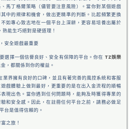
略、馬丁格爾策略（儘管要注意風險）。當你對某個遊戲
到其中的規律和機會，做出更精準的判斷。比起頻繁更換
，不如專心致志地在一個平台上深耕，更容易培養出屬於
，熟能生巧絕對是硬道理！
，安全遊戲最重要
是要選擇一個信譽良好、安全有保障的平台。你在
TZ娛樂
獎金，都關係到你的權益。
在業界擁有良好的口碑，並且有著完善的風控系統和客服
在遊戲體驗上做到最好，更重要的是在出入金流程的順暢
都表現出色。當你遇到任何問題時，能夠及時獲得專業的
體驗和安全感。因此，在註冊任何平台之前，請務必做足
平台是值得信賴的。
財富之旅！