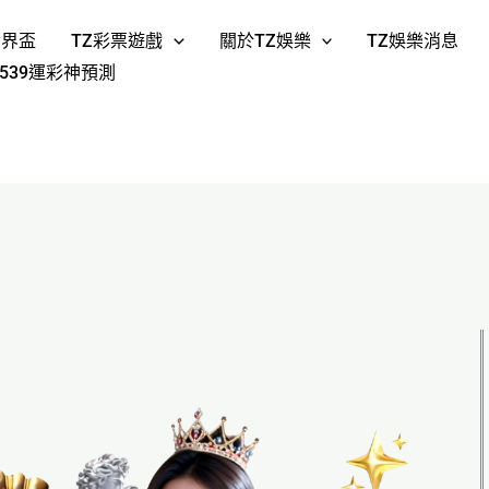
世界盃
TZ彩票遊戲
關於TZ娛樂
TZ娛樂消息
539運彩神預測