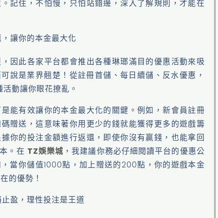
注。記住，不怕慢，只怕站錯邊，深入了解規則，才能在
惠，讓你的本金最大化
烈，因此各家平台都會推出各種琳瑯滿目的優惠活動來吸
可說是業界翹楚！從註冊首儲、每日續儲、反水優惠，
各種活動讓你眼花撩亂。
可是能有效讓你的本金最大化的關鍵。例如，新會員註冊
加碼贈送，這意味著你用更少的錢就能獲得更多的遊戲籌
根據你的投注金額進行返還，即使你沒有贏錢，也能拿回
成本。在
TZ娛樂城
，我建議你務必仔細閱讀平台的優惠公
，當你儲值1000點，加上贈送的200點，你的遊戲本金
在在的優勢！
損止盈，理性投注是王道