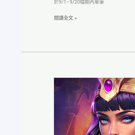
於9/1–9/20檔期內單筆
閱讀全文 »
ATG
戰
神
賽
特
2
強