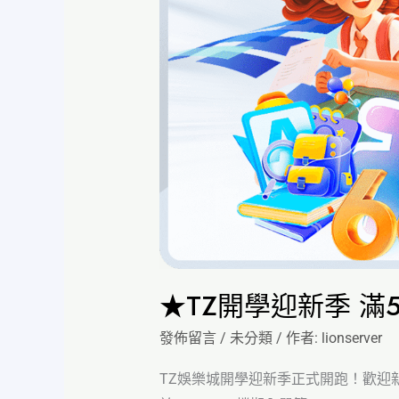
★TZ開學迎新季 滿5
發佈留言
/
未分類
/ 作者:
lionserver
TZ娛樂城開學迎新季正式開跑！歡迎新