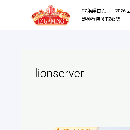
跳
TZ娛樂首頁
2026
至
戰神賽特 X TZ娛樂
主
要
內
容
lionserver