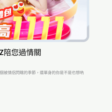
TZ陪您過情關
在這個被情侶閃瞎的季節，還單身的你是不是也想吶