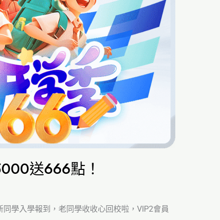
000送666點！
同學入學報到，老同學收收心回校啦，VIP2會員