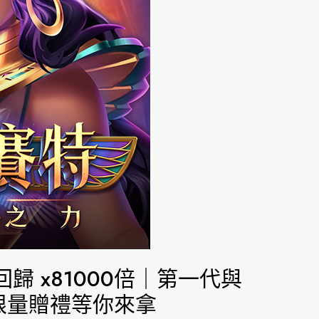
歸 x81000倍｜第一代與
限量贈禮等你來拿