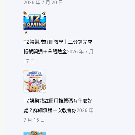
2026 年 7 月 20 日
TZ娛樂城註冊教學｜三分鐘完成
帳號開通＋拿體驗金
2026 年 7 月
17 日
TZ娛樂城註冊用推薦碼有什麼好
處？詳細流程一次教會你
2026 年
7 月 15 日