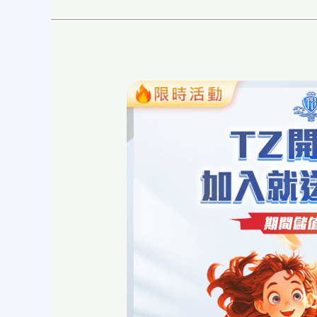
★TZ
開
學
迎
新
季
滿
5000
送
666
點！