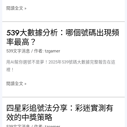
水
式）
閱讀全文 »
禁
忌
你
539大數據分析：哪個號碼出現頻
539
知
大
率最高？
道
數
嗎？
539文字消息
/ 作者:
tzgamer
據
別
分
用AI幫你選號不是夢！2025年539號碼大數據完整報告在這
讓
析：
裡！
小
哪
細
閱讀全文 »
個
節
號
毀
碼
了
四星彩追號法分享：彩迷實測有
四
出
你
星
效的中獎策略
現
的
彩
頻
運
539文字消息
/ 作者:
tzgamer