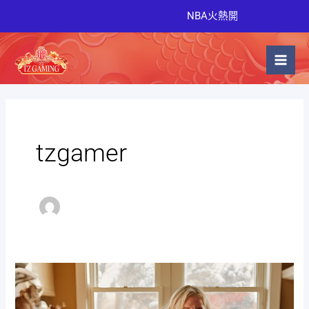
跳
NBA火熱開打，點擊立即觀看
至
主
要
內
容
tzgamer
今
日
539