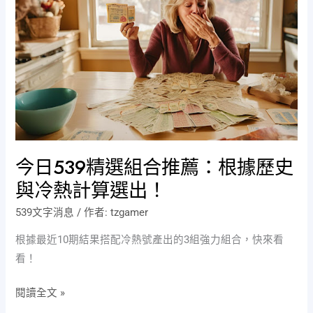
精
選
組
合
推
薦：
根
據
今日539精選組合推薦：根據歷史
歷
與冷熱計算選出！
史
與
539文字消息
/ 作者:
tzgamer
冷
根據最近10期結果搭配冷熱號產出的3組強力組合，快來看
熱
看！
計
算
閱讀全文 »
選