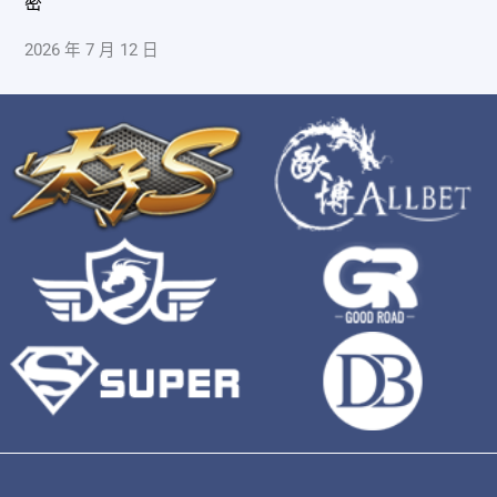
密
2026 年 7 月 12 日