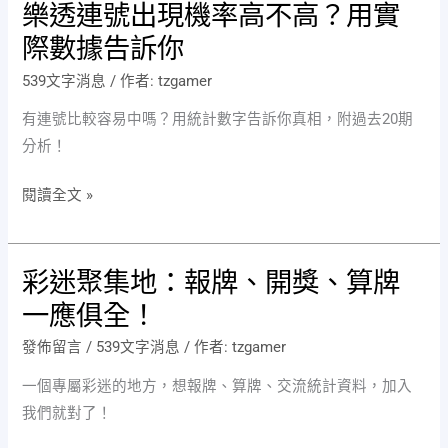
樂透連號出現機率高不高？用實
用
際數據告訴你
實
際
539文字消息
/ 作者:
tzgamer
數
有連號比較容易中嗎？用統計數字告訴你真相，附過去20期
據
分析！
告
訴
閱讀全文 »
你
彩迷聚集地：報牌、開獎、算牌
彩
迷
一應俱全！
聚
發佈留言
/
539文字消息
/ 作者:
tzgamer
集
地：
一個專屬彩迷的地方，想報牌、算牌、交流統計資料，加入
報
我們就對了！
牌、