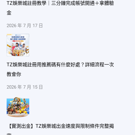
TZ娛樂城註冊教學｜三分鐘完成帳號開通＋拿體驗
金
2026 年 7 月 17 日
TZ娛樂城註冊用推薦碼有什麼好處？詳細流程一次
教會你
2026 年 7 月 15 日
【實測出金】TZ娛樂城出金速度與限制條件完整揭